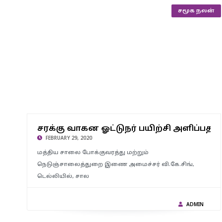
சமூக நலன்
சரக்கு வாகன ஓட்டுநர் பயிற்சி அளிப்பதற்காக, கிராமப்
புறங்களில் ஓட்டுனர் பயிற்சி பள்ளிகள்- மத்திய இணையமைச்சர்
சரக்கு வாகன ஓட்டுநர் பயிற்சி அளிப்பதற
வி.கே.சிங்
FEBRUARY 29, 2020
மத்திய சாலை போக்குவரத்து மற்றும்
நெடுஞ்சாலைத்துறை இணை அமைச்சர் வி.கே.சிங்,
டெல்லியில், சால
ADMIN