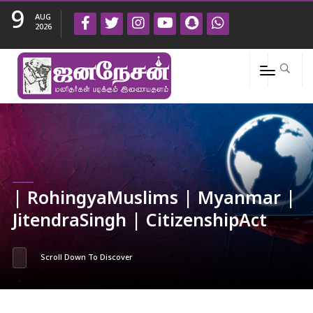
9
AUG
2026
| RohingyaMuslims | Myanmar |
JitendraSingh | CitizenshipAct
Scroll Down To Discover