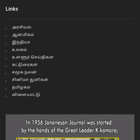
Links
அரசியல்
ஆன்மிகம்
இந்தியா
உலகம்
உள்ளூர் செய்திகள்
கட்டுரைகள்
சமூக நலன்
சினிமா துளிகள்
தமிழகம்
விளையாட்டு