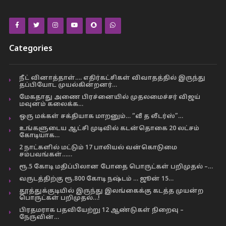
Categories
நீட் வினாத்தாள்…. எதிர்கட்சிகள் விவாதத்தில் இருந்து
தப்பியோட முயல்கின்றனர்…
மேகதாது அணை பிரச்னையில் முதலமைச்சர் விஜய்
மவுனம் கலைக்க…
ஒரு மக்கள் சக்தியாக மாறனும்… “வீ த லீடர்ஸ்”…
உங்களுடைய ஆட்சி முடிவில் கடன்தொகை 20 லட்சம்
கோடியாக…
2 நாட்களில் மட்டும் 17 பாலியல் வன்கொடுமை
சம்பவங்கள்……
ரூ.5 கோடி மதிப்பிலான போதை பொருட்கள் பறிமுதல் –…
வருடத்திற்கு ரூ.800 கோடி நஷ்டம் … ஜூன் 15…
தூத்துக்குடியில் இருந்து இலங்கைக்கு கடத்த முயன்ற
பொருட்கள் பறிமுதல்…!
பிரதமராக பதவியேற்று 12 ஆண்டுகள் நிறைவு –
நேருவின்…