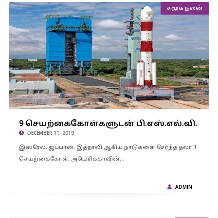
சமூக நலன்
9 செயற்கைகோள்களுடன் பி.எஸ்.எல்.வி. சி-48 ராக்கெட்
9 செயற்கைகோள்களுடன் பி.எஸ்.எல்.வி. சி-48
வெற்றிகரமாக விண்ணில் பாய்ந்தது.
DECEMBER 11, 2019
இஸ்ரேல், ஜப்பான், இத்தாலி ஆகிய நாடுகளை சேர்ந்த தலா 1
செயற்கைகோள், அமெரிக்காவின்…
ADMIN