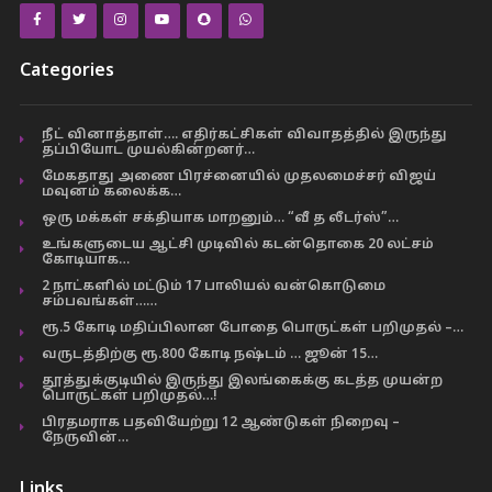
Categories
நீட் வினாத்தாள்…. எதிர்கட்சிகள் விவாதத்தில் இருந்து
தப்பியோட முயல்கின்றனர்…
மேகதாது அணை பிரச்னையில் முதலமைச்சர் விஜய்
மவுனம் கலைக்க…
ஒரு மக்கள் சக்தியாக மாறனும்… “வீ த லீடர்ஸ்”…
உங்களுடைய ஆட்சி முடிவில் கடன்தொகை 20 லட்சம்
கோடியாக…
2 நாட்களில் மட்டும் 17 பாலியல் வன்கொடுமை
சம்பவங்கள்……
ரூ.5 கோடி மதிப்பிலான போதை பொருட்கள் பறிமுதல் –…
வருடத்திற்கு ரூ.800 கோடி நஷ்டம் … ஜூன் 15…
தூத்துக்குடியில் இருந்து இலங்கைக்கு கடத்த முயன்ற
பொருட்கள் பறிமுதல்…!
பிரதமராக பதவியேற்று 12 ஆண்டுகள் நிறைவு –
நேருவின்…
Links