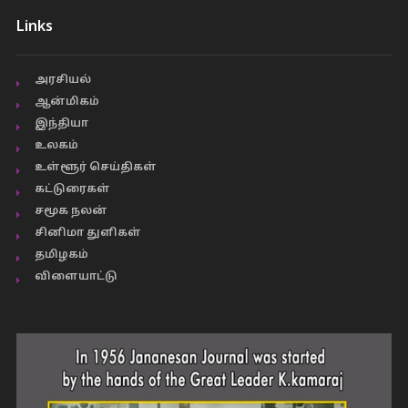
Links
அரசியல்
ஆன்மிகம்
இந்தியா
உலகம்
உள்ளூர் செய்திகள்
கட்டுரைகள்
சமூக நலன்
சினிமா துளிகள்
தமிழகம்
விளையாட்டு