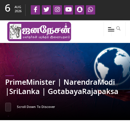
6
AUG
2026
PrimeMinister | NarendraModi
|SriLanka | GotabayaRajapaksa
Scroll Down To Discover