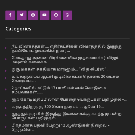
Categories
நீட் வினாத்தாள்…. எதிர்கட்சிகள் விவாதத்தில் இருந்து
தப்பியோட முயல்கின்றனர்…
மேகதாது அணை பிரச்னையில் முதலமைச்சர் விஜய்
மவுனம் கலைக்க…
ஒரு மக்கள் சக்தியாக மாறனும்… “வீ த லீடர்ஸ்”…
உங்களுடைய ஆட்சி முடிவில் கடன்தொகை 20 லட்சம்
கோடியாக…
2 நாட்களில் மட்டும் 17 பாலியல் வன்கொடுமை
சம்பவங்கள்……
ரூ.5 கோடி மதிப்பிலான போதை பொருட்கள் பறிமுதல் –…
வருடத்திற்கு ரூ.800 கோடி நஷ்டம் … ஜூன் 15…
தூத்துக்குடியில் இருந்து இலங்கைக்கு கடத்த முயன்ற
பொருட்கள் பறிமுதல்…!
பிரதமராக பதவியேற்று 12 ஆண்டுகள் நிறைவு –
நேருவின்…