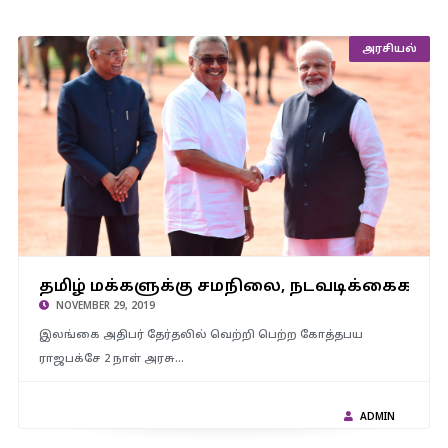
அரசியல்
தமிழ் மக்களுக்கு சமநிலை, நடவடிக்கைகளை கோத்தபய
தமிழ் மக்களுக்கு சமநிலை, நடவடிக்கைகள
மேற்கொள்வார் என நம்புகிறேன்: பிரதமர் மோடி
NOVEMBER 29, 2019
இலங்கை அதிபர் தேர்தலில் வெற்றி பெற்ற கோத்தபய
ராஜபக்சே 2 நாள் அரசு…
ADMIN