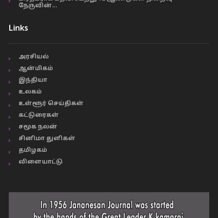
நேருவின்…
Links
அரசியல்
ஆன்மிகம்
இந்தியா
உலகம்
உள்ளூர் செய்திகள்
கட்டுரைகள்
சமூக நலன்
சினிமா துளிகள்
தமிழகம்
விளையாட்டு