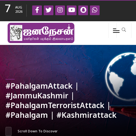
7
AUG
2026
#PahalgamAttack |
#JammuKashmir |
#PahalgamTerroristAttack |
#Pahalgam | #Kashmirattack
Scroll Down To Discover