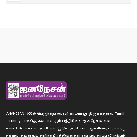
JANANESAN 1956ல் பெருந்த்தலைவர் காமராஜர் திருக்கத்தால் Tamil
Fortnithy – மனிதர்கள் படிக்கும் பத்திரிகை ஐனநேசன் என
வெளியிடப்பட்டது.அப்போது இதில் அரசியல், ஆன்மீகம், வரலாற்று
தகவல், சமுதாயம் சார்ந்த பிரச்சினைகள் என பல தரப்பு விரும்பும்