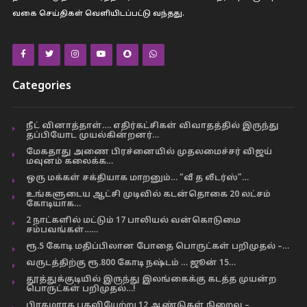
வகை செய்திகள் வெளியிடப்பட்டு வந்தது.
Categories
நீட் வினாத்தாள்…. எதிர்கட்சிகள் விவாதத்தில் இருந்து
தப்பியோட முயல்கின்றனர்…
மேகதாது அணை பிரச்னையில் முதலமைச்சர் விஜய்
மவுனம் கலைக்க…
ஒரு மக்கள் சக்தியாக மாறனும்… “வீ த லீடர்ஸ்”…
உங்களுடைய ஆட்சி முடிவில் கடன்தொகை 20 லட்சம்
கோடியாக…
2 நாட்களில் மட்டும் 17 பாலியல் வன்கொடுமை
சம்பவங்கள்……
ரூ.5 கோடி மதிப்பிலான போதை பொருட்கள் பறிமுதல் –…
வருடத்திற்கு ரூ.800 கோடி நஷ்டம் … ஜூன் 15…
தூத்துக்குடியில் இருந்து இலங்கைக்கு கடத்த முயன்ற
பொருட்கள் பறிமுதல்…!
பிரதமராக பதவியேற்று 12 ஆண்டுகள் நிறைவு –