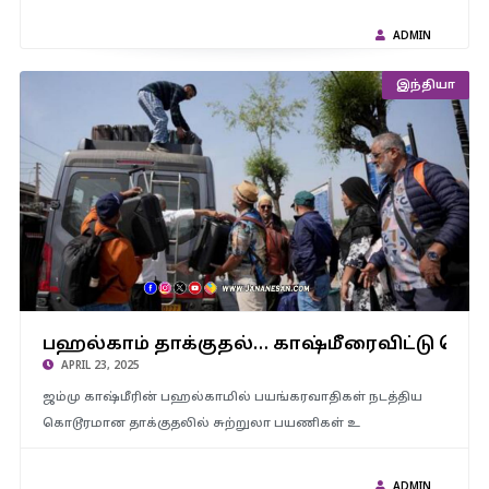
ADMIN
இந்தியா
பஹல்காம் தாக்குதல்… காஷ்மீரைவிட்டு வெளியேறும் சுற்றுலா
பஹல்காம் தாக்குதல்… காஷ்மீரைவிட்டு வெ
பயணிகள்- 80% முன்பதிவு ரத்து..!
APRIL 23, 2025
ஜம்மு காஷ்மீரின் பஹல்காமில் பயங்கரவாதிகள் நடத்திய
கொடூரமான தாக்குதலில் சுற்றுலா பயணிகள் உ
ADMIN