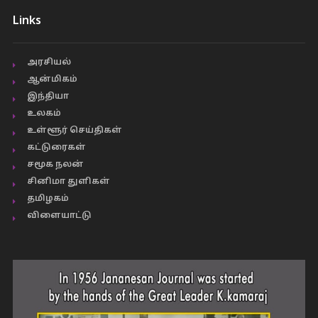
Links
அரசியல்
ஆன்மிகம்
இந்தியா
உலகம்
உள்ளூர் செய்திகள்
கட்டுரைகள்
சமூக நலன்
சினிமா துளிகள்
தமிழகம்
விளையாட்டு