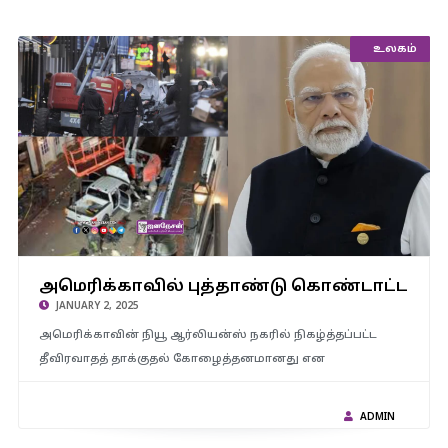
இந்தியா
உலகம்
அமெரிக்காவில் புத்தாண்டு கொண்டாட்டத்தில் தீவிரவாதத்
அமெரிக்காவில் புத்தாண்டு கொண்டாட்டத்தி
தாக்குதல் – பிரதமர் மோடி கண்டனம்…!
JANUARY 2, 2025
அமெரிக்காவின் நியூ ஆர்லியன்ஸ் நகரில் நிகழ்த்தப்பட்ட
தீவிரவாதத் தாக்குதல் கோழைத்தனமானது என
ADMIN