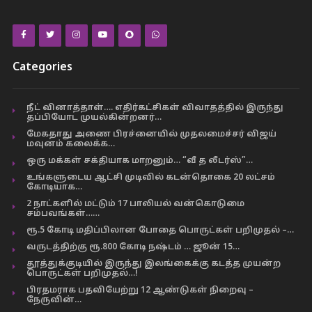
Categories
நீட் வினாத்தாள்…. எதிர்கட்சிகள் விவாதத்தில் இருந்து
தப்பியோட முயல்கின்றனர்…
மேகதாது அணை பிரச்னையில் முதலமைச்சர் விஜய்
மவுனம் கலைக்க…
ஒரு மக்கள் சக்தியாக மாறனும்… “வீ த லீடர்ஸ்”…
உங்களுடைய ஆட்சி முடிவில் கடன்தொகை 20 லட்சம்
கோடியாக…
2 நாட்களில் மட்டும் 17 பாலியல் வன்கொடுமை
சம்பவங்கள்……
ரூ.5 கோடி மதிப்பிலான போதை பொருட்கள் பறிமுதல் –…
வருடத்திற்கு ரூ.800 கோடி நஷ்டம் … ஜூன் 15…
தூத்துக்குடியில் இருந்து இலங்கைக்கு கடத்த முயன்ற
பொருட்கள் பறிமுதல்…!
பிரதமராக பதவியேற்று 12 ஆண்டுகள் நிறைவு –
நேருவின்…