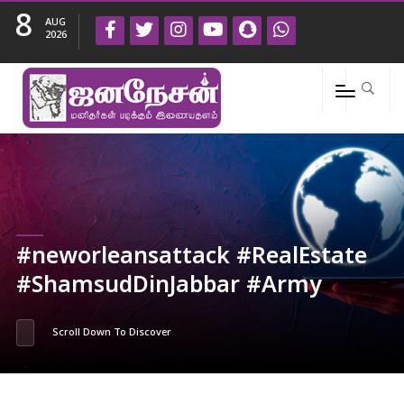
8
AUG
2026
#neworleansattack #RealEstate
#ShamsudDinJabbar #Army
Scroll Down To Discover