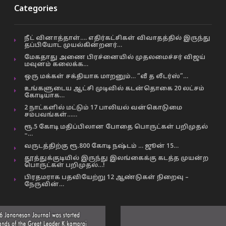
Categories
நீட் வினாத்தாள்…. எதிர்கட்சிகள் விவாதத்தில் இருந்து
தப்பியோட முயல்கின்றனர்…
மேகதாது அணை பிரச்னையில் முதலமைச்சர் விஜய்
மவுனம் கலைக்க…
ஒரு மக்கள் சக்தியாக மாறனும்… “வீ த லீடர்ஸ்”…
உங்களுடைய ஆட்சி முடிவில் கடன்தொகை 20 லட்சம்
கோடியாக…
2 நாட்களில் மட்டும் 17 பாலியல் வன்கொடுமை
சம்பவங்கள்……
ரூ.5 கோடி மதிப்பிலான போதை பொருட்கள் பறிமுதல்
–…
வருடத்திற்கு ரூ.800 கோடி நஷ்டம் … ஜூன் 15…
தூத்துக்குடியில் இருந்து இலங்கைக்கு கடத்த முயன்ற
பொருட்கள் பறிமுதல்…!
பிரதமராக பதவியேற்று 12 ஆண்டுகள் நிறைவு –
நேருவின்…