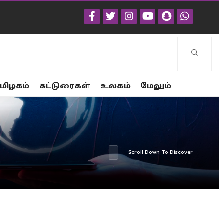
மிழகம்
கட்டுரைகள்
உலகம்
மேலும்
Scroll Down To Discover