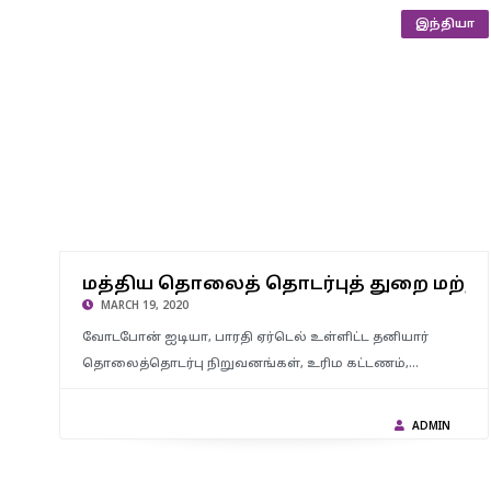
இந்தியா
மத்திய தொலைத் தொடர்புத் துறை மற்றும் தனியார் தொலைத்
மத்திய தொலைத் தொடர்புத் துறை மற்று
தொடர்பு நிறுவனங்களுக்கு -சுப்ரீம் கோர்ட்டு கண்டனம்
MARCH 19, 2020
வோடபோன் ஐடியா, பாரதி ஏர்டெல் உள்ளிட்ட தனியார்
தொலைத்தொடர்பு நிறுவனங்கள், உரிம கட்டணம்,…
ADMIN