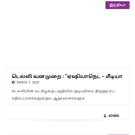
இந்தியா
டெல்லி வன்முறை : “ஏஷியாநெட் – மீடியா 1” மலையாள செய்தி
டெல்லி வன்முறை : “ஏஷியாநெட் – மீடியா 1”…
சேனல்களுக்கு மத்திய அரசு தடை..!!
MARCH 7, 2020
டெல்லியின் வடகிழக்கு பகுதியில் குடியுரிமை திருத்த சட்ட
எதிர்ப்பாளர்களுக்கும், ஆதரவாளர்களுக
ADMIN