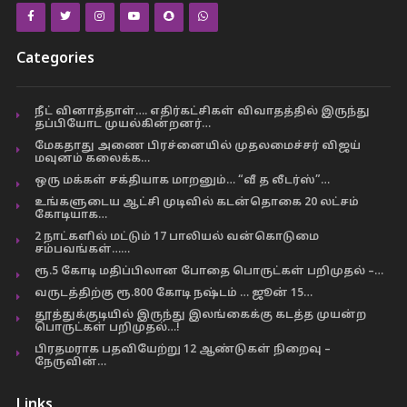
Categories
நீட் வினாத்தாள்…. எதிர்கட்சிகள் விவாதத்தில் இருந்து
தப்பியோட முயல்கின்றனர்…
மேகதாது அணை பிரச்னையில் முதலமைச்சர் விஜய்
மவுனம் கலைக்க…
ஒரு மக்கள் சக்தியாக மாறனும்… “வீ த லீடர்ஸ்”…
உங்களுடைய ஆட்சி முடிவில் கடன்தொகை 20 லட்சம்
கோடியாக…
2 நாட்களில் மட்டும் 17 பாலியல் வன்கொடுமை
சம்பவங்கள்……
ரூ.5 கோடி மதிப்பிலான போதை பொருட்கள் பறிமுதல் –…
வருடத்திற்கு ரூ.800 கோடி நஷ்டம் … ஜூன் 15…
தூத்துக்குடியில் இருந்து இலங்கைக்கு கடத்த முயன்ற
பொருட்கள் பறிமுதல்…!
பிரதமராக பதவியேற்று 12 ஆண்டுகள் நிறைவு –
நேருவின்…
Links