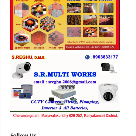
ஸ்அப்