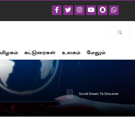
மிழகம்
கட்டுரைகள்
உலகம்
மேலும்
Scroll Down To Discover