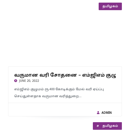
தமிழகம்
வருமான வரி சோதனை – எம்ஜிஎம் குழுமம் ரூ.400 கோடிக்கும்
மானவரி சோத
வருமான வரி சோதனை – எம்ஜிஎம் குழுமம் ரூ
மேல் வரி ஏய்ப்பு கண்டுபிடிப்பு..!
JUNE 20, 2022
எம்ஜிஎம் குழுமம் ரூ.400 கோடிக்கும் மேல் வரி ஏய்ப்பு
செய்துள்ளதாக வருமான வரித்துறை…
ADMIN
சமூக நலன்
தமிழகம்