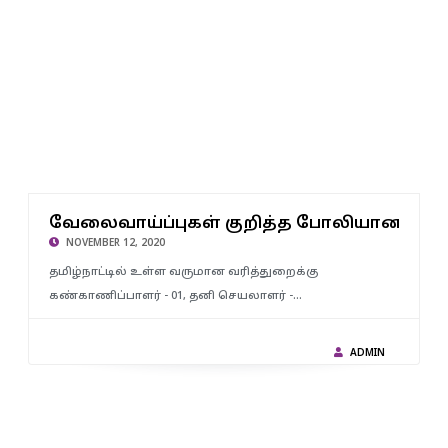
வேலைவாய்ப்புகள் குறித்த போலியான வாட்ஸ்அப் தகவல் :
கோடி
வேலைவாய்ப்புகள் குறித்த போலியான வாட்
வருமானவரித் துறை எச்சரிக்கை.!
NOVEMBER 12, 2020
தமிழ்நாட்டில் உள்ள வருமான வரித்துறைக்கு
கண்காணிப்பாளர் - 01, தனி செயலாளர் -…
ADMIN