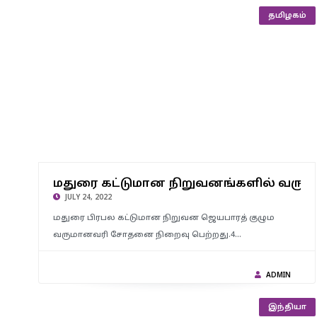
தமிழகம்
மதுரை கட்டுமான நிறுவனங்களில் வருமானவரி சோதனை
மதுரை கட்டுமான நிறுவனங்களில் வரு
நிறைவு – ரூ.165 கோடி பணம், 14 கிலோ தங்கம் சிக்கின..!
JULY 24, 2022
மதுரை பிரபல கட்டுமான நிறுவன ஜெயபாரத் குழும
வருமானவரி சோதனை நிறைவு பெற்றது.4…
ADMIN
இந்தியா