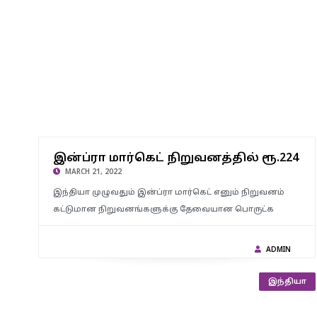
இன்ப்ரா மார்கெட் நிறுவனத்தில் ரூ.224 கோடி கணக்கில் வராத
வருமானம் – 23 இடங்களில் வருமான வரித்துறை அதிரடியாக
இன்ப்ரா மார்கெட் நிறுவனத்தில் ரூ.224 
ரெய்டு..!
MARCH 21, 2022
இந்தியா முழுவதும் இன்ப்ரா மார்கெட் எனும் நிறுவனம்
கட்டுமான நிறுவனங்களுக்கு தேவையான பொருட்க
ADMIN
இந்தியா