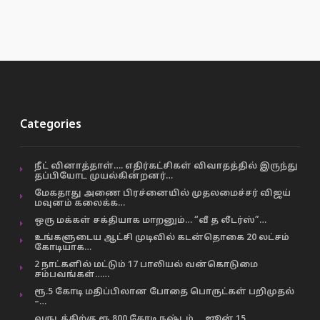
Categories
நீட் வினாத்தாள்…. எதிர்கட்சிகள் விவாதத்தில் இருந்து
தப்பியோட முயல்கின்றனர்…
மேகதாது அணை பிரச்னையில் முதலமைச்சர் விஜய்
மவுனம் கலைக்க…
ஒரு மக்கள் சக்தியாக மாறனும்… “வீ த லீடர்ஸ்”…
உங்களுடைய ஆட்சி முடிவில் கடன்தொகை 20 லட்சம்
கோடியாக…
2 நாட்களில் மட்டும் 17 பாலியல் வன்கொடுமை
சம்பவங்கள்……
ரூ.5 கோடி மதிப்பிலான போதை பொருட்கள் பறிமுதல்
–…
வருடத்திற்கு ரூ.800 கோடி நஷ்டம் … ஜூன் 15…