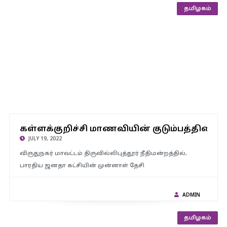
அரசியல்
தமிழகம்
கள்ளக்குறிச்சி மாணவியின் குடும்பத்தினருக்கு, தமிழக அரசு 25
கள்ளக்குறிச்சி மாணவியின் குடும்பத்தினருக
லட்சம் ரூபாய் இழப்பீடு வழங்க வேண்டும் – பாஜக எச்.ராஜா பேட்டி
JULY 19, 2022
விருதுநகர் மாவட்டம் திருவில்லிபுத்தூர் நீதிமன்றத்தில்,
பாரதிய ஜனதா கட்சியின் முன்னாள் தேசி
ADMIN
தமிழகம்