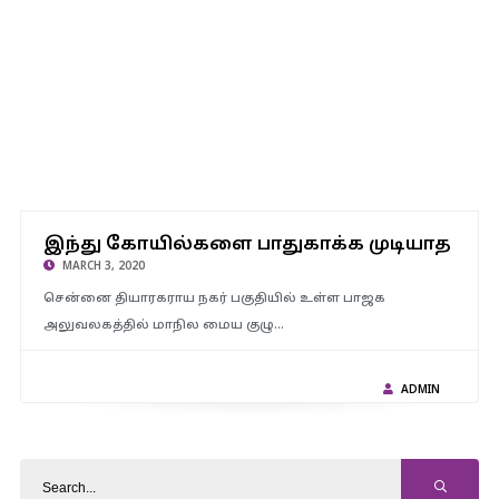
இந்து கோயில்களை பாதுகாக்க முடியாத போது எதற்கு
அறநிலையத்துறை.? பாஜக தேசிய செயலாளர் ஹெச். ராஜா சரமாரி
இந்து கோயில்களை பாதுகாக்க முடியாத போ
கேள்வி…!
MARCH 3, 2020
சென்னை தியாரகராய நகர் பகுதியில் உள்ள பாஜக
அலுவலகத்தில் மாநில மைய குழு…
ADMIN