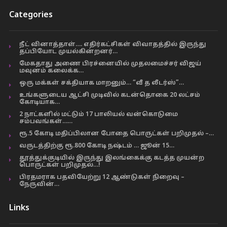
Categories
நீட் வினாத்தாள்…. எதிர்கட்சிகள் விவாதத்தில் இருந்து
தப்பியோட முயல்கின்றனர்…
மேகதாது அணை பிரச்னையில் முதலமைச்சர் விஜய்
மவுனம் கலைக்க…
ஒரு மக்கள் சக்தியாக மாறனும்… “வீ த லீடர்ஸ்”…
உங்களுடைய ஆட்சி முடிவில் கடன்தொகை 20 லட்சம்
கோடியாக…
2 நாட்களில் மட்டும் 17 பாலியல் வன்கொடுமை
சம்பவங்கள்……
ரூ.5 கோடி மதிப்பிலான போதை பொருட்கள் பறிமுதல் –…
வருடத்திற்கு ரூ.800 கோடி நஷ்டம் … ஜூன் 15…
தூத்துக்குடியில் இருந்து இலங்கைக்கு கடத்த முயன்ற
பொருட்கள் பறிமுதல்…!
பிரதமராக பதவியேற்று 12 ஆண்டுகள் நிறைவு –
நேருவின்…
Links