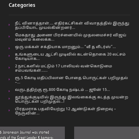
Categories
நீட் வினாத்தாள்…. எதிர்கட்சிகள் விவாதத்தில் இருந்து
தப்பியோட முயல்கின்றனர்…
மேகதாது அணை பிரச்னையில் முதலமைச்சர் விஜய்
மவுனம் கலைக்க…
ஒரு மக்கள் சக்தியாக மாறனும்… “வீ த லீடர்ஸ்”…
உங்களுடைய ஆட்சி முடிவில் கடன்தொகை 20 லட்சம்
கோடியாக…
2 நாட்களில் மட்டும் 17 பாலியல் வன்கொடுமை
சம்பவங்கள்……
ரூ.5 கோடி மதிப்பிலான போதை பொருட்கள் பறிமுதல்
–…
வருடத்திற்கு ரூ.800 கோடி நஷ்டம் … ஜூன் 15…
தூத்துக்குடியில் இருந்து இலங்கைக்கு கடத்த முயன்ற
பொருட்கள் பறிமுதல்…!
பிரதமராக பதவியேற்று 12 ஆண்டுகள் நிறைவு –
நேருவின்…