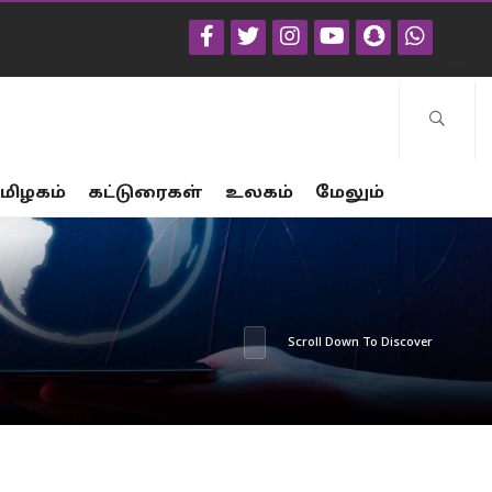
மிழகம்
கட்டுரைகள்
உலகம்
மேலும்
Scroll Down To Discover