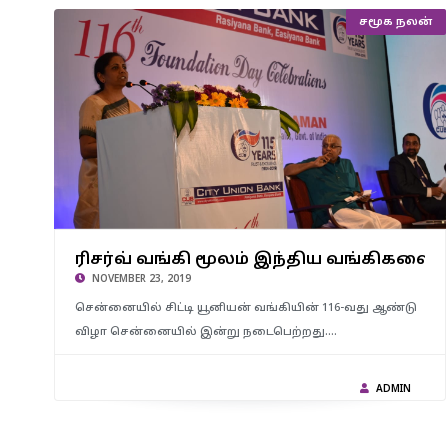
சமூக நலன்
ரிசர்வ் வங்கி மூலம் இந்திய வங்கிகளை உலக தரத்திற்கு
கொண்டுவர நடவடிக்கை – மத்திய நிதி அமைச்சர் நிர்மலா
ரிசர்வ் வங்கி மூலம் இந்திய வங்கிகளை
சீதாராமன்
NOVEMBER 23, 2019
சென்னையில் சிட்டி யூனியன் வங்கியின் 116-வது ஆண்டு
விழா சென்னையில் இன்று நடைபெற்றது.…
ADMIN