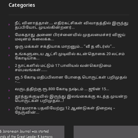
Categories
நீட் வினாத்தாள்…. எதிர்கட்சிகள் விவாதத்தில் இருந்து
தப்பியோட முயல்கின்றனர்…
மேகதாது அணை பிரச்னையில் முதலமைச்சர் விஜய்
மவுனம் கலைக்க…
ஒரு மக்கள் சக்தியாக மாறனும்… “வீ த லீடர்ஸ்”…
உங்களுடைய ஆட்சி முடிவில் கடன்தொகை 20 லட்சம்
கோடியாக…
2 நாட்களில் மட்டும் 17 பாலியல் வன்கொடுமை
சம்பவங்கள்……
ரூ.5 கோடி மதிப்பிலான போதை பொருட்கள் பறிமுதல்
–…
வருடத்திற்கு ரூ.800 கோடி நஷ்டம் … ஜூன் 15…
தூத்துக்குடியில் இருந்து இலங்கைக்கு கடத்த முயன்ற
பொருட்கள் பறிமுதல்…!
பிரதமராக பதவியேற்று 12 ஆண்டுகள் நிறைவு –
நேருவின்…