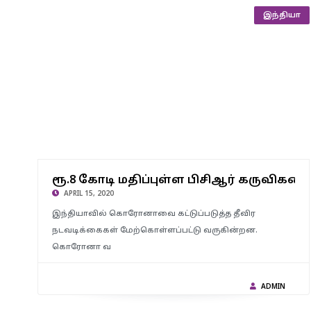
இந்தியா
ரூ.8 கோடி மதிப்புள்ள பிசிஆர் கருவிகளை வழங்கிய டாடா
ரூ.8 கோடி மதிப்புள்ள பிசிஆர் கருவிகள
நிறுவனத்திற்கு தமிழக அரசு நன்றி.!
APRIL 15, 2020
இந்தியாவில் கொரோனாவை கட்டுப்படுத்த தீவிர
நடவடிக்கைகள் மேற்கொள்ளப்பட்டு வருகின்றன.
கொரோனா வ
ADMIN