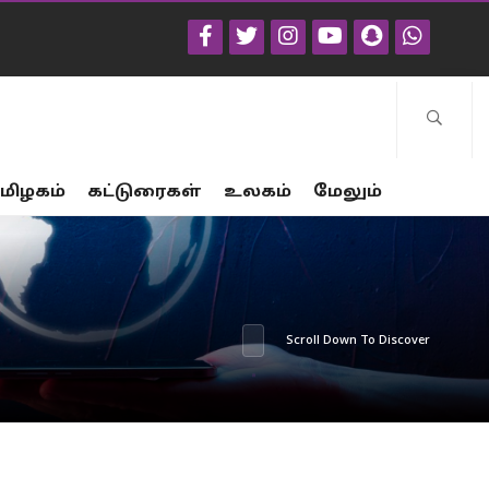
மிழகம்
கட்டுரைகள்
உலகம்
மேலும்
Scroll Down To Discover