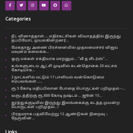
Categories
நீட் வினாத்தாள்…. எதிர்கட்சிகள் விவாதத்தில் இருந்து
தப்பியோட முயல்கின்றனர்…
மேகதாது அணை பிரச்னையில் முதலமைச்சர் விஜய்
மவுனம் கலைக்க…
ஒரு மக்கள் சக்தியாக மாறனும்… “வீ த லீடர்ஸ்”…
உங்களுடைய ஆட்சி முடிவில் கடன்தொகை 20 லட்சம்
கோடியாக…
2 நாட்களில் மட்டும் 17 பாலியல் வன்கொடுமை
சம்பவங்கள்……
ரூ.5 கோடி மதிப்பிலான போதை பொருட்கள் பறிமுதல் –…
வருடத்திற்கு ரூ.800 கோடி நஷ்டம் … ஜூன் 15…
தூத்துக்குடியில் இருந்து இலங்கைக்கு கடத்த முயன்ற
பொருட்கள் பறிமுதல்…!
பிரதமராக பதவியேற்று 12 ஆண்டுகள் நிறைவு –
நேருவின்…
Links