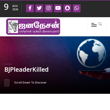
9
AUG
2026
BJPleaderKilled
Scroll Down To Discover