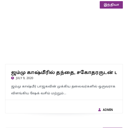
அரசியல்
இந்தியா
ஜம்மு காஷ்மீரில் தந்தை, சகோதரருடன் பாஜக பிரமுகர்
பயங்கரவாதிகளால் சுட்டுக்கொலை – பிரதமர் மோடி , பாஜக
ஜம்மு காஷ்மீரில் தந்தை, சகோதரருடன் பாஜக
தலைவர்கள் கண்டனம்..!
JULY 9, 2020
ஜம்மு காஷ்மீர் பாஜகவின் முக்கிய தலைவர்களில் ஒருவராக
விளங்கிய ஷேக் வசிம் மற்றும்…
ADMIN