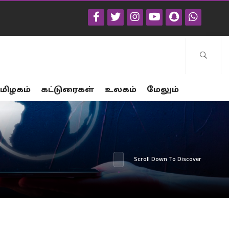
மிழகம்
கட்டுரைகள்
உலகம்
மேலும்
Scroll Down To Discover