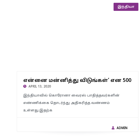
இந்தியா
என்னை மன்னித்து விடுங்கள்’ என 500 முறை எழுத வைத்து
என்னை மன்னித்து விடுங்கள்’ என 500 ம
நூதன தண்டனை வழங்கிய போலீஸ்..!
APRIL 13, 2020
இந்தியாவில் கொரோனா வைரஸ் பாதித்தவர்களின்
எண்ணிக்கை தொடர்ந்து அதிகரித்த வண்ணம்
உள்ளது.இதற்க
ADMIN