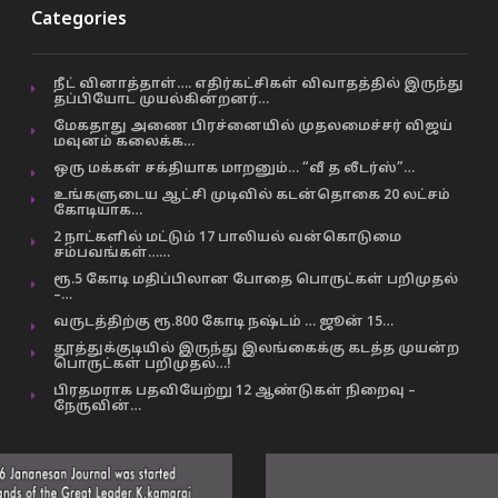
Categories
நீட் வினாத்தாள்…. எதிர்கட்சிகள் விவாதத்தில் இருந்து
தப்பியோட முயல்கின்றனர்…
மேகதாது அணை பிரச்னையில் முதலமைச்சர் விஜய்
மவுனம் கலைக்க…
ஒரு மக்கள் சக்தியாக மாறனும்… “வீ த லீடர்ஸ்”…
உங்களுடைய ஆட்சி முடிவில் கடன்தொகை 20 லட்சம்
கோடியாக…
2 நாட்களில் மட்டும் 17 பாலியல் வன்கொடுமை
சம்பவங்கள்……
ரூ.5 கோடி மதிப்பிலான போதை பொருட்கள் பறிமுதல்
–…
வருடத்திற்கு ரூ.800 கோடி நஷ்டம் … ஜூன் 15…
தூத்துக்குடியில் இருந்து இலங்கைக்கு கடத்த முயன்ற
பொருட்கள் பறிமுதல்…!
பிரதமராக பதவியேற்று 12 ஆண்டுகள் நிறைவு –
நேருவின்…