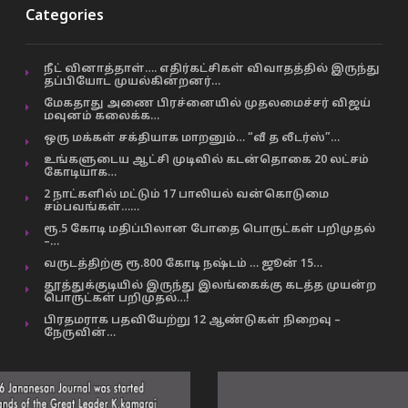
Categories
நீட் வினாத்தாள்…. எதிர்கட்சிகள் விவாதத்தில் இருந்து
தப்பியோட முயல்கின்றனர்…
மேகதாது அணை பிரச்னையில் முதலமைச்சர் விஜய்
மவுனம் கலைக்க…
ஒரு மக்கள் சக்தியாக மாறனும்… “வீ த லீடர்ஸ்”…
உங்களுடைய ஆட்சி முடிவில் கடன்தொகை 20 லட்சம்
கோடியாக…
2 நாட்களில் மட்டும் 17 பாலியல் வன்கொடுமை
சம்பவங்கள்……
ரூ.5 கோடி மதிப்பிலான போதை பொருட்கள் பறிமுதல்
–…
வருடத்திற்கு ரூ.800 கோடி நஷ்டம் … ஜூன் 15…
தூத்துக்குடியில் இருந்து இலங்கைக்கு கடத்த முயன்ற
பொருட்கள் பறிமுதல்…!
பிரதமராக பதவியேற்று 12 ஆண்டுகள் நிறைவு –
நேருவின்…