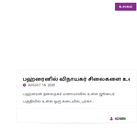
உலகம்
பஹ்ரைனில் விநாயகர் சிலைகளை உடைத்த பெண் மீது
பஹ்ரைனில் விநாயகர் சிலைகளை உடைத
நடவடிக்கை எடுக்க அரசு உத்தரவு..!
AUGUST 18, 2020
பஹ்ரைன் தலைநகர் மனாமாவில் உள்ள ஜூபைர்
பகுதியில் உள்ள ஒரு கடையில், புர்கா…
ADMIN