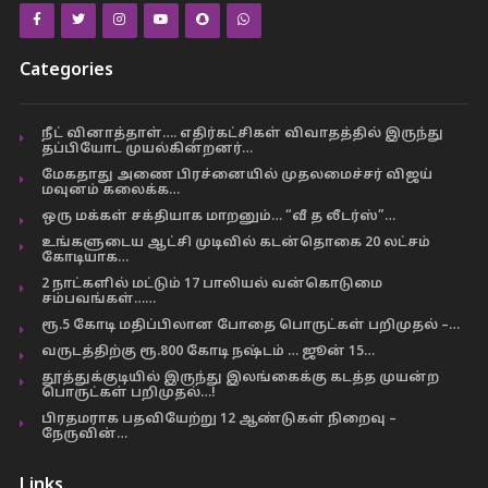
Categories
நீட் வினாத்தாள்…. எதிர்கட்சிகள் விவாதத்தில் இருந்து
தப்பியோட முயல்கின்றனர்…
மேகதாது அணை பிரச்னையில் முதலமைச்சர் விஜய்
மவுனம் கலைக்க…
ஒரு மக்கள் சக்தியாக மாறனும்… “வீ த லீடர்ஸ்”…
உங்களுடைய ஆட்சி முடிவில் கடன்தொகை 20 லட்சம்
கோடியாக…
2 நாட்களில் மட்டும் 17 பாலியல் வன்கொடுமை
சம்பவங்கள்……
ரூ.5 கோடி மதிப்பிலான போதை பொருட்கள் பறிமுதல் –…
வருடத்திற்கு ரூ.800 கோடி நஷ்டம் … ஜூன் 15…
தூத்துக்குடியில் இருந்து இலங்கைக்கு கடத்த முயன்ற
பொருட்கள் பறிமுதல்…!
பிரதமராக பதவியேற்று 12 ஆண்டுகள் நிறைவு –
நேருவின்…
Links