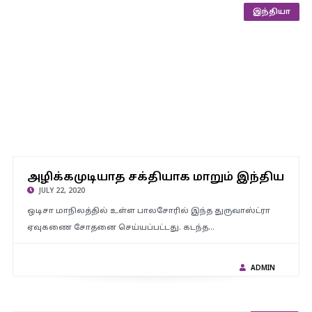
இந்தியா
அழிக்கமுடியாத சக்தியாக மாறும் இந்தியா : எதிரி நாடுகளின்
பீரங்கிகளை அழிக்கும் திறன் கொண்ட துருவாஸ்ட்ரா ஏவுகணை
அழிக்கமுடியாத சக்தியாக மாறும் இந்தியா : 
சோதனை வெற்றி..!
JULY 22, 2020
ஒடிசா மாநிலத்தில் உள்ள பாலசோரில் இந்த துருவாஸ்ட்ரா
ஏவுகணை சோதனை செய்யப்பட்டது. கடந்த…
ADMIN