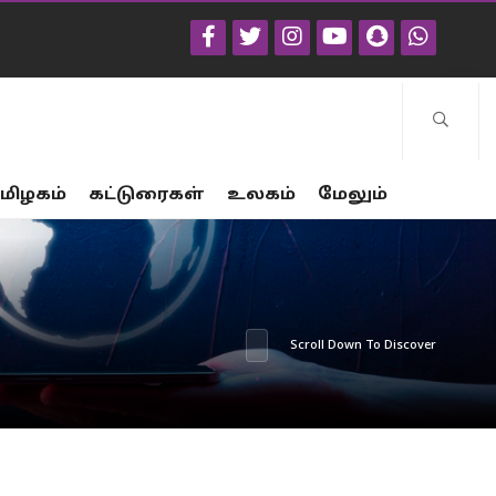
மிழகம்
கட்டுரைகள்
உலகம்
மேலும்
Scroll Down To Discover