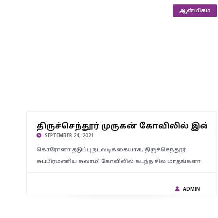
ஆன்மிகம்
திருச்செந்தூர் முருகன் கோவிலில் இன்று முதல் 3 நாட்கள் சாமி
திருச்செந்தூர் முருகன் கோவிலில் இன்ற
தரிசனம் செய்ய தடை
SEPTEMBER 24, 2021
கொரோனா தடுப்பு நடவடிக்கையாக, திருச்செந்தூர்
சுப்பிரமணிய சுவாமி கோவிலில் கடந்த சில மாதங்களா
ADMIN