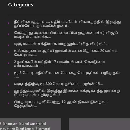
Categories
நீட் வினாத்தாள்…. எதிர்கட்சிகள் விவாதத்தில் இருந்து
தப்பியோட முயல்கின்றனர்…
மேகதாது அணை பிரச்னையில் முதலமைச்சர் விஜய்
மவுனம் கலைக்க…
ஒரு மக்கள் சக்தியாக மாறனும்… “வீ த லீடர்ஸ்”…
உங்களுடைய ஆட்சி முடிவில் கடன்தொகை 20 லட்சம்
கோடியாக…
2 நாட்களில் மட்டும் 17 பாலியல் வன்கொடுமை
சம்பவங்கள்……
ரூ.5 கோடி மதிப்பிலான போதை பொருட்கள் பறிமுதல்
–…
வருடத்திற்கு ரூ.800 கோடி நஷ்டம் … ஜூன் 15…
தூத்துக்குடியில் இருந்து இலங்கைக்கு கடத்த முயன்ற
பொருட்கள் பறிமுதல்…!
பிரதமராக பதவியேற்று 12 ஆண்டுகள் நிறைவு –
நேருவின்…