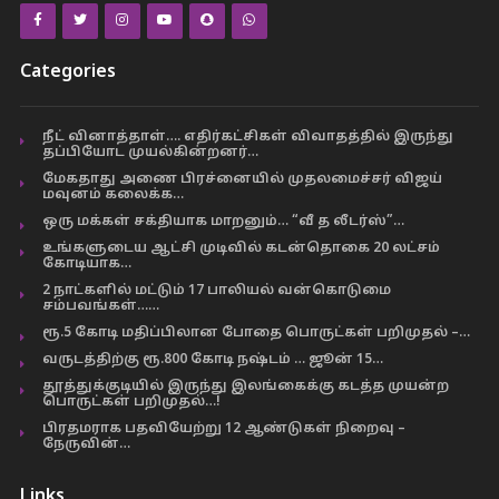
Categories
நீட் வினாத்தாள்…. எதிர்கட்சிகள் விவாதத்தில் இருந்து
தப்பியோட முயல்கின்றனர்…
மேகதாது அணை பிரச்னையில் முதலமைச்சர் விஜய்
மவுனம் கலைக்க…
ஒரு மக்கள் சக்தியாக மாறனும்… “வீ த லீடர்ஸ்”…
உங்களுடைய ஆட்சி முடிவில் கடன்தொகை 20 லட்சம்
கோடியாக…
2 நாட்களில் மட்டும் 17 பாலியல் வன்கொடுமை
சம்பவங்கள்……
ரூ.5 கோடி மதிப்பிலான போதை பொருட்கள் பறிமுதல் –…
வருடத்திற்கு ரூ.800 கோடி நஷ்டம் … ஜூன் 15…
தூத்துக்குடியில் இருந்து இலங்கைக்கு கடத்த முயன்ற
பொருட்கள் பறிமுதல்…!
பிரதமராக பதவியேற்று 12 ஆண்டுகள் நிறைவு –
நேருவின்…
Links