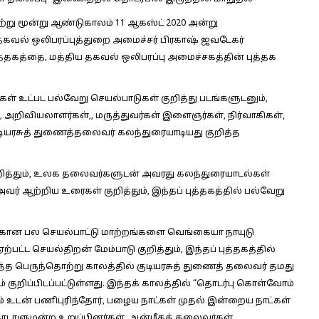
று மூன்று ஆண்டுகாலம் 11 ஆகஸ்ட் 2020 அன்று
 தகவல் ஒலிபரப்புத்துறை அமைச்சர் பிரகாஷ் ஜவடேகர்
ுத்தகத்தை, மத்திய தகவல் ஒலிபரப்பு அமைச்சகத்தின் புத்தக
் உட்பட பல்வேறு செயல்பாடுகள் குறித்து படங்களுடனும்,
, அறிவியலாளர்கள்,, மருத்துவர்கள் இளைஞர்கள், நிர்வாகிகள்,
யரசுத் துணைத்தலைவர் கலந்துரையாடியது குறித்த
றித்தும், உலக தலைவர்களுடன் அவரது கலந்துரையாடல்கள்
ர் ஆற்றிய உரைகள் குறித்தும், இந்தப் புத்தகத்தில் பல்வேறு
கான பல செயல்பாட்டு மாற்றங்களை வெங்கையா நாயுடு
ட்ட செயல்திறன் மேம்பாடு குறித்தும், இந்தப் புத்தகத்தில்
் இந்த பெருந்தொற்று காலத்தில் குடியரசுத் துணைத் தலைவர் தமது
் குறிப்பிடப்பட்டுள்ளது. இந்தக் காலத்தில் “தொடர்பு கொள்வோம்
் உடன் பணிபுரிந்தோர், பழைய நாட்கள் முதல் இன்றைய நாட்கள்
நாடாளுமன்ற உறுப்பினர்கள், ஆன்மீகத் தலைவர்கள்,