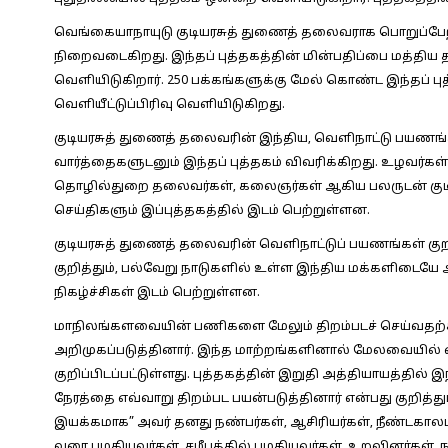
வெங்கையாநாயுடு குடியரசுத் துணைத் தலைவராக பொறுப்பேற்
நிறைவடைகிறது. இந்தப் புத்தகத்தின் மின்பதிப்பை மத்திய
வெளியிடுகிறார். 250 பக்கங்களுக்கு மேல் கொண்ட இந்தப் ப
வெளியீட்டுப்பிரிவு வெளியிடுகிறது.
குடியரசுத் துணைத் தலைவரின் இந்திய, வெளிநாட்டு பயணங்கள
வார்த்தைகளுடனும் இந்தப் புத்தகம் விவரிக்கிறது. உழவர்கள்
தொழில்துறை தலைவர்கள், கலைஞர்கள் ஆகிய பலருடன் குடி
செய்திகளும் இப்புத்தகத்தில் இடம் பெற்றுள்ளன.
குடியரசுத் துணைத் தலைவரின் வெளிநாட்டுப் பயணங்கள் கு
குறித்தும், பல்வேறு நாடுகளில் உள்ள இந்திய மக்களிடையே அவ
நிகழ்ச்சிகள் இடம் பெற்றுள்ளன.
மாநிலங்களவையின் பணிகளை மேலும் திறம்படச் செய்வதற்
அறிமுகப்படுத்தினார். இந்த மாற்றங்களினால் மேலவையில் ஏற்ப
குறிப்பிடப்பட்டுள்ளது. புத்தகத்தின் இறுதி அத்தியாயத்தில
நேரத்தை எவ்வாறு திறம்பட பயன்படுத்தினார் என்பது குறித்தும
இயக்கமாக” அவர் தனது நண்பர்கள், ஆசிரியர்கள், நீண்டகாலம
வரை பழகியவர்கள், சமீபத்தில் பழகியவர்கள், உறவினர்கள், 