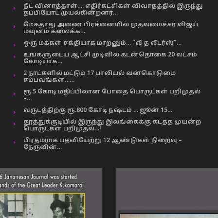
நீட் வினாத்தாள்…. எதிர்கட்சிகள் விவாதத்தில் இருந்து
தப்பியோட முயல்கின்றனர்…
மேகதாது அணை பிரச்னையில் முதலமைச்சர் விஜய்
மவுனம் கலைக்க…
ஒரு மக்கள் சக்தியாக மாறனும்… “வீ த லீடர்ஸ்”…
உங்களுடைய ஆட்சி முடிவில் கடன்தொகை 20 லட்சம்
கோடியாக…
2 நாட்களில் மட்டும் 17 பாலியல் வன்கொடுமை
சம்பவங்கள்……
ரூ.5 கோடி மதிப்பிலான போதை பொருட்கள் பறிமுதல்
–…
வருடத்திற்கு ரூ.800 கோடி நஷ்டம் … ஜூன் 15…
தூத்துக்குடியில் இருந்து இலங்கைக்கு கடத்த முயன்ற
பொருட்கள் பறிமுதல்…!
பிரதமராக பதவியேற்று 12 ஆண்டுகள் நிறைவு –
நேருவின்…