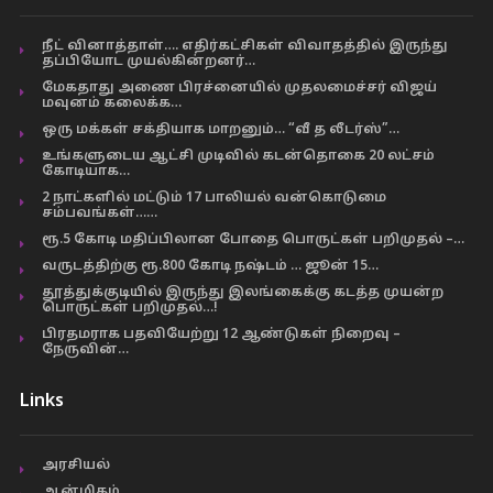
நீட் வினாத்தாள்…. எதிர்கட்சிகள் விவாதத்தில் இருந்து
தப்பியோட முயல்கின்றனர்…
மேகதாது அணை பிரச்னையில் முதலமைச்சர் விஜய்
மவுனம் கலைக்க…
ஒரு மக்கள் சக்தியாக மாறனும்… “வீ த லீடர்ஸ்”…
உங்களுடைய ஆட்சி முடிவில் கடன்தொகை 20 லட்சம்
கோடியாக…
2 நாட்களில் மட்டும் 17 பாலியல் வன்கொடுமை
சம்பவங்கள்……
ரூ.5 கோடி மதிப்பிலான போதை பொருட்கள் பறிமுதல் –…
வருடத்திற்கு ரூ.800 கோடி நஷ்டம் … ஜூன் 15…
தூத்துக்குடியில் இருந்து இலங்கைக்கு கடத்த முயன்ற
பொருட்கள் பறிமுதல்…!
பிரதமராக பதவியேற்று 12 ஆண்டுகள் நிறைவு –
நேருவின்…
Links
அரசியல்
ஆன்மிகம்