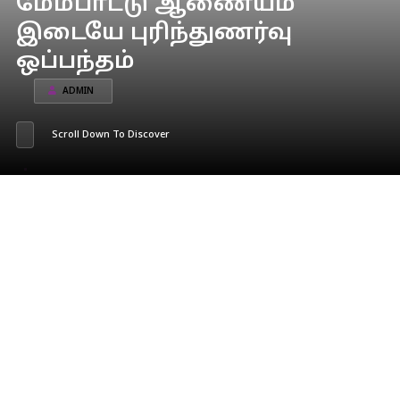
மேம்பாட்டு ஆணையம்
இடையே புரிந்துணர்வு
ஒப்பந்தம்
ADMIN
Scroll Down To Discover