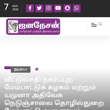
7
AUG
2026
இந்தியா
August 2, 2020
வீட்டுவசதி நகர்ப்புற
மேம்பாட்டுக் கழகம் மற்றும்
யமுனா அதிவேக
நெடுஞ்சாலை தொழில்துறை