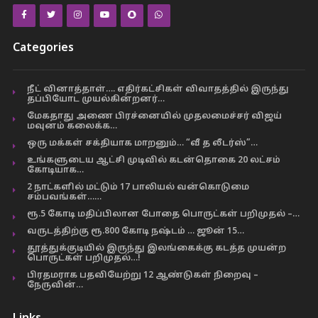
Categories
நீட் வினாத்தாள்…. எதிர்கட்சிகள் விவாதத்தில் இருந்து
தப்பியோட முயல்கின்றனர்…
மேகதாது அணை பிரச்னையில் முதலமைச்சர் விஜய்
மவுனம் கலைக்க…
ஒரு மக்கள் சக்தியாக மாறனும்… “வீ த லீடர்ஸ்”…
உங்களுடைய ஆட்சி முடிவில் கடன்தொகை 20 லட்சம்
கோடியாக…
2 நாட்களில் மட்டும் 17 பாலியல் வன்கொடுமை
சம்பவங்கள்……
ரூ.5 கோடி மதிப்பிலான போதை பொருட்கள் பறிமுதல் –…
வருடத்திற்கு ரூ.800 கோடி நஷ்டம் … ஜூன் 15…
தூத்துக்குடியில் இருந்து இலங்கைக்கு கடத்த முயன்ற
பொருட்கள் பறிமுதல்…!
பிரதமராக பதவியேற்று 12 ஆண்டுகள் நிறைவு –
நேருவின்…