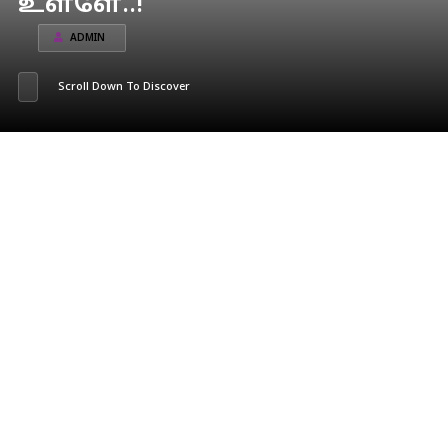
உள்ளே..!
ADMIN
Scroll Down To Discover