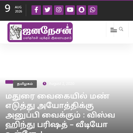
9
AUG
2026
தமிழகம்
August 2, 2020
மதுரை வைகையில் மண்
எடுத்து அயோத்திக்கு
அனுப்பி வைக்கும் : விஸ்வ
ஹிந்து பரிஷத் – வீடியோ