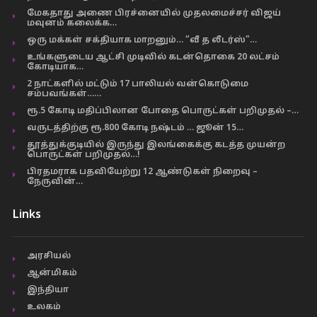
மேகதாது அணை பிரச்னையில் முதலமைச்சர் விஜய்
மவுனம் கலைக்க…
ஒரு மக்கள் சக்தியாக மாறனும்… “வீ த லீடர்ஸ்”…
உங்களுடைய ஆட்சி முடிவில் கடன்தொகை 20 லட்சம்
கோடியாக…
2 நாட்களில் மட்டும் 17 பாலியல் வன்கொடுமை
சம்பவங்கள்……
ரூ.5 கோடி மதிப்பிலான போதை பொருட்கள் பறிமுதல் –…
வருடத்திற்கு ரூ.800 கோடி நஷ்டம் … ஜூன் 15…
தூத்துக்குடியில் இருந்து இலங்கைக்கு கடத்த முயன்ற
பொருட்கள் பறிமுதல்…!
பிரதமராக பதவியேற்று 12 ஆண்டுகள் நிறைவு –
நேருவின்…
Links
அரசியல்
ஆன்மிகம்
இந்தியா
உலகம்