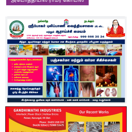
அயோத்தியில் ராமர் கோயில்