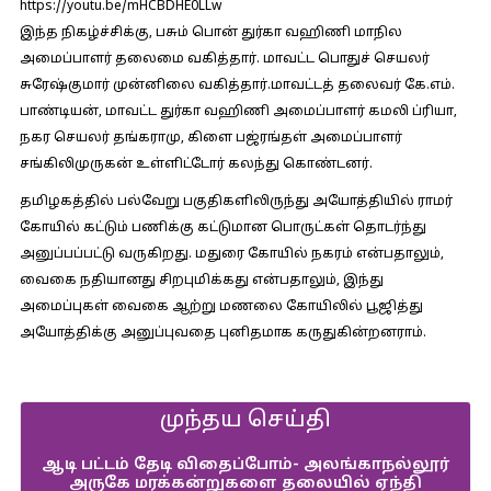
https://youtu.be/mHCBDHE0LLw
இந்த நிகழ்ச்சிக்கு, பசும் பொன் துர்கா வஹிணி மாநில
அமைப்பாளர் தலைமை வகித்தார். மாவட்ட பொதுச் செயலர்
சுரேஷ்குமார் முன்னிலை வகித்தார்.மாவட்டத் தலைவர் கே.எம்.
பாண்டியன், மாவட்ட துர்கா வஹிணி அமைப்பாளர் கமலி ப்ரியா,
நகர செயலர் தங்கராமு, கிளை பஜ்ரங்தள் அமைப்பாளர்
சங்கிலிமுருகன் உள்ளிட்டோர் கலந்து கொண்டனர்.
தமிழகத்தில் பல்வேறு பகுதிகளிலிருந்து அயோத்தியில் ராமர்
கோயில் கட்டும் பணிக்கு கட்டுமான பொருட்கள் தொடர்ந்து
அனுப்பப்பட்டு வருகிறது. மதுரை கோயில் நகரம் என்பதாலும்,
வைகை நதியானது சிறபுமிக்கது என்பதாலும், இந்து
அமைப்புகள் வைகை ஆற்று மணலை கோயிலில் பூஜித்து
அயோத்திக்கு அனுப்புவதை புனிதமாக கருதுகின்றனராம்.
முந்தய செய்தி
ஆடி பட்டம் தேடி விதைப்போம்- அலங்காநல்லூர்
அருகே மரக்கன்றுகளை தலையில் ஏந்தி