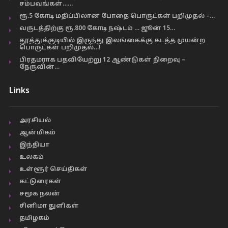
சம்பவங்கள்……
ரூ.5 கோடி மதிப்பிலான போதை பொருட்கள் பறிமுதல் –…
வருடத்திற்கு ரூ.800 கோடி நஷ்டம் … ஜூன் 15…
தூத்துக்குடியில் இருந்து இலங்கைக்கு கடத்த முயன்ற
பொருட்கள் பறிமுதல்…!
பிரதமராக பதவியேற்று 12 ஆண்டுகள் நிறைவு –
நேருவின்…
Links
அரசியல்
ஆன்மிகம்
இந்தியா
உலகம்
உள்ளூர் செய்திகள்
கட்டுரைகள்
சமூக நலன்
சினிமா துளிகள்
தமிழகம்