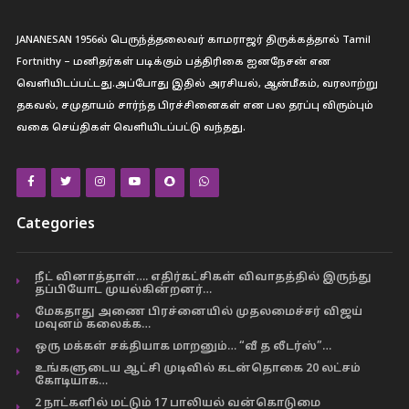
JANANESAN 1956ல் பெருந்த்தலைவர் காமராஜர் திருக்கத்தால் Tamil
Fortnithy – மனிதர்கள் படிக்கும் பத்திரிகை ஐனநேசன் என
வெளியிடப்பட்டது.அப்போது இதில் அரசியல், ஆன்மீகம், வரலாற்று
தகவல், சமுதாயம் சார்ந்த பிரச்சினைகள் என பல தரப்பு விரும்பும்
வகை செய்திகள் வெளியிடப்பட்டு வந்தது.
Categories
நீட் வினாத்தாள்…. எதிர்கட்சிகள் விவாதத்தில் இருந்து
தப்பியோட முயல்கின்றனர்…
மேகதாது அணை பிரச்னையில் முதலமைச்சர் விஜய்
மவுனம் கலைக்க…
ஒரு மக்கள் சக்தியாக மாறனும்… “வீ த லீடர்ஸ்”…
உங்களுடைய ஆட்சி முடிவில் கடன்தொகை 20 லட்சம்
கோடியாக…
2 நாட்களில் மட்டும் 17 பாலியல் வன்கொடுமை