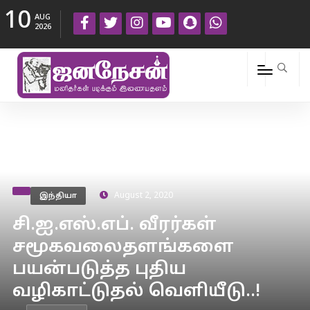
10
AUG
2026
இந்தியா
August 2, 2020
சி.ஐ.எஸ்.எப். வீரர்கள்
சமூகவலைதளங்களை
பயன்படுத்த புதிய
வழிகாட்டுதல் வெளியீடு..!