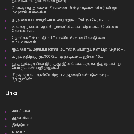
தப்பியோட முயல்கின்றனர்…
மேகதாது அணை பிரச்னையில் முதலமைச்சர் விஜய்
மவுனம் கலைக்க…
ஒரு மக்கள் சக்தியாக மாறனும்… “வீ த லீடர்ஸ்”…
உங்களுடைய ஆட்சி முடிவில் கடன்தொகை 20 லட்சம்
கோடியாக…
2 நாட்களில் மட்டும் 17 பாலியல் வன்கொடுமை
சம்பவங்கள்……
ரூ.5 கோடி மதிப்பிலான போதை பொருட்கள் பறிமுதல் –…
வருடத்திற்கு ரூ.800 கோடி நஷ்டம் … ஜூன் 15…
தூத்துக்குடியில் இருந்து இலங்கைக்கு கடத்த முயன்ற
பொருட்கள் பறிமுதல்…!
பிரதமராக பதவியேற்று 12 ஆண்டுகள் நிறைவு –
நேருவின்…
Links
அரசியல்
ஆன்மிகம்
இந்தியா
உலகம்