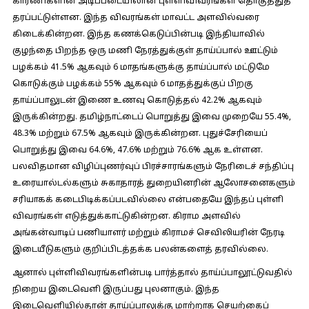
காரணிகளின் அடிப்படையிலான புள்ளிவிவரங்கள் தொகுத்துத்
தரப்பட்டுள்ளன. இந்த விவரங்கள் மாவட்ட அளவில்வரை
கிடைக்கின்றன. இந்த கணக்கெடுப்பின்படி இந்தியாவில்
குழந்தை பிறந்த ஒரு மணி நேரத்துக்குள் தாய்ப்பால் ஊட்டும்
பழக்கம் 41.5% ஆகவும் 6 மாதங்களுக்கு தாய்ப்பால் மட்டுமே
கொடுக்கும் பழக்கம் 55% ஆகவும் 6 மாதத்துக்குப் பிறகு
தாய்ப்பாலுடன் இணை உணவு கொடுத்தல் 42.2% ஆகவும்
இருக்கின்றது. தமிழ்நாட்டைப் பொறுத்து இவை முறையே 55.4%,
48.3% மற்றும் 67.5% ஆகவும் இருக்கின்றன. புதுச்சேரியைப்
பொறுத்து இவை 64.6%, 47.6% மற்றும் 76.6% ஆக உள்ளன.
பலவிதமான விழிப்புணர்வுப் பிரச்சாரங்களும் நேரிடைச் சந்திப்பு
உரையால்டல்களும் சுகாதாரத் துறையினரின் ஆலோசனைகளும்
சரியாகக் கடைபிடிக்கப்படவில்லை என்பதையே இந்தப் புள்ளி
விவரங்கள் எடுத்துக்காட்டுகின்றன. கிராம அளவில்
அங்கன்வாடிப் பணியாளர் மற்றும் கிராமச் செவிலியரின் நேரடி
இடையீடுகளும் குறிப்பிடத்தக்க பலன்களைத் தரவில்லை.
ஆனால் புள்ளிவிவரங்களின்படி பார்த்தால் தாய்ப்பாலூட்டுவதில்
நிறைய இடைவெளி இருப்பது புலனாகும். இந்த
இடைவெளியில்தான் தாய்ப்பாலுக்கு மாற்றாக செயற்கைப்