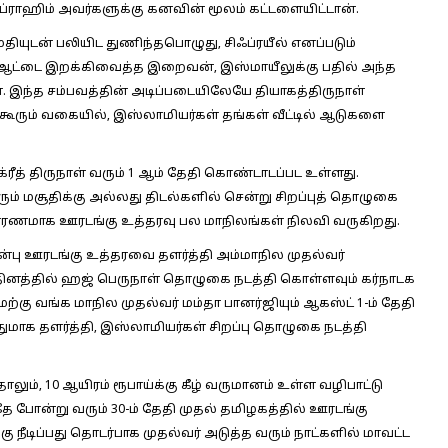
இப்ராஹிம் அவர்களுக்கு கனவின் மூலம் கட்டளையிட்டான்.
ியுடன் பலியிட துணிந்தபொழுது, சிஃப்ரயீல் எனப்படும்
ஆட்டை இறக்கிவைத்த இறைவன், இஸ்மாயீலுக்கு பதில் அந்த
். இந்த சம்பவத்தின் அடிப்படையிலேயே தியாகத்திருநாள்
ூரும் வகையில், இஸ்லாமியர்கள் தங்கள் வீட்டில் ஆடுகளை
ீத் திருநாள் வரும் 1 ஆம் தேதி கொண்டாடப்பட உள்ளது.
் மசூதிக்கு அல்லது திடல்களில் சென்று சிறப்புத் தொழுகை
ாரணமாக ஊரடங்கு உத்தரவு பல மாநிலங்கள் நிலவி வருகிறது.
முன்பு ஊரடங்கு உத்தரவை தளர்த்தி அம்மாநில முதல்வர்
த் தினத்தில் ஹஜ் பெருநாள் தொழுகை நடத்தி கொள்ளவும் கர்நாடக
ற்கு வங்க மாநில முதல்வர் மம்தா பானர்ஜியும் ஆகஸ்ட் 1-ம் தேதி
மாக தளர்த்தி, இஸ்லாமியர்கள் சிறப்பு தொழுகை நடத்தி
ாலும், 10 ஆயிரம் ரூபாய்க்கு கீழ் வருமானம் உள்ள வழிபாட்டு
 போன்று வரும் 30-ம் தேதி முதல் தமிழகத்தில் ஊரடங்கு
 நீடிப்பது தொடர்பாக முதல்வர் அடுத்த வரும் நாட்களில் மாவட்ட