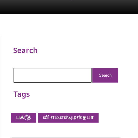
Search
Search
for:
Tags
பக்ரீத்
வி.எம்.எஸ்.முஸ்தபா