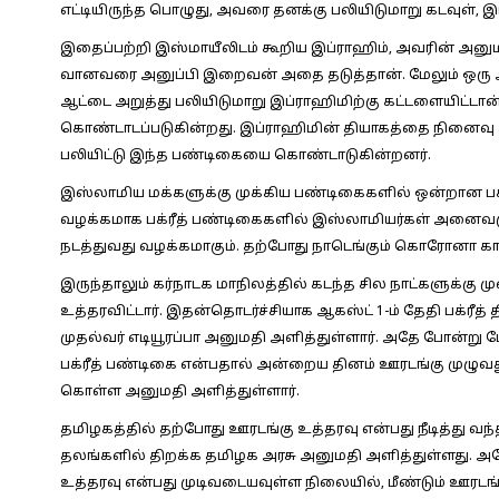
எட்டியிருந்த பொழுது, அவரை தனக்கு பலியிடுமாறு கடவுள், 
இதைப்பற்றி இஸ்மாயீலிடம் கூறிய இப்ராஹிம், அவரின் அனுமத
வானவரை அனுப்பி இறைவன் அதை தடுத்தான். மேலும் ஒரு 
ஆட்டை அறுத்து பலியிடுமாறு இப்ராஹிமிற்கு கட்டளையிட்டான
கொண்டாடப்படுகின்றது. இப்ராஹிமின் தியாகத்தை நினைவு க
பலியிட்டு இந்த பண்டிகையை கொண்டாடுகின்றனர்.
இஸ்லாமிய மக்களுக்கு முக்கிய பண்டிகைகளில் ஒன்றான பக்ர
வழக்கமாக பக்ரீத் பண்டிகைகளில் இஸ்லாமியர்கள் அனைவரும
நடத்துவது வழக்கமாகும். தற்போது நாடெங்கும் கொரோனா க
இருந்தாலும் கர்நாடக மாநிலத்தில் கடந்த சில நாட்களுக்கு 
உத்தரவிட்டார். இதன்தொடர்ச்சியாக ஆகஸ்ட் 1-ம் தேதி பக்ரீ
முதல்வர் எடியூரப்பா அனுமதி அளித்துள்ளார். அதே போன்று மே
பக்ரீத் பண்டிகை என்பதால் அன்றைய தினம் ஊரடங்கு முழுவது
கொள்ள அனுமதி அளித்துள்ளார்.
தமிழகத்தில் தற்போது ஊரடங்கு உத்தரவு என்பது நீடித்து வந்த
தலங்களில் திறக்க தமிழக அரசு அனுமதி அளித்துள்ளது. அதே
உத்தரவு என்பது முடிவடையவுள்ள நிலையில், மீண்டும் ஊரடங்கு