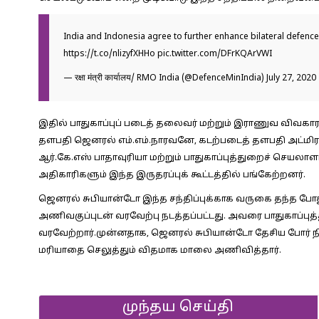
India and Indonesia agree to further enhance bilateral defenc
https://t.co/nlizyfXHHo
pic.twitter.com/DFrKQArVWI
— रक्षा मंत्री कार्यालय/ RMO India (@DefenceMinIndia)
July 27, 2020
இதில் பாதுகாப்புப் படைத் தலைவர் மற்றும் இராணுவ விவகா
தளபதி ஜெனரல் எம்.எம்.நாரவனே, கடற்படைத் தளபதி அட்மிரல் க
ஆர்.கே.எஸ் பாதாவுரியா மற்றும் பாதுகாப்புத்துறைச் செயலாளர் 
அதிகாரிகளும் இந்த இருதரப்புக் கூட்டத்தில் பங்கேற்றனர்.
ஜெனரல் சுபியான்டோ இந்த சந்திப்புக்காக வருகை தந்த போது
அணிவகுப்புடன் வரவேற்பு நடத்தப்பட்டது. அவரை பாதுகாப்புத்
வரவேற்றார்.முன்னதாக, ஜெனரல் சுபியான்டோ தேசிய போர் நி
மரியாதை செலுத்தும் விதமாக மாலை அணிவித்தார்.
முந்தய செய்தி