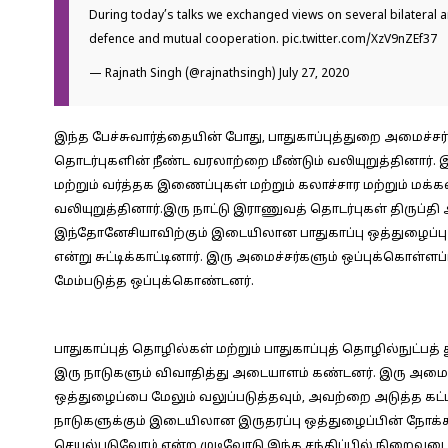
During today’s talks we exchanged views on several bilateral 
defence and mutual cooperation.
pic.twitter.com/XzV9nZEf37
— Rajnath Singh (@rajnathsingh)
July 27, 2020
இந்த பேச்சுவார்த்தையின் போது, பாதுகாப்புத்துறை அமைச்ச
தொடர்புகளின் நீண்ட வரலாற்றை மீண்டும் வலியுறுத்தினார்
மற்றும் வர்த்தக இணைப்புகள் மற்றும் கலாச்சார மற்றும் மக
வலியுறுத்தினார்.இரு நாட்டு இராணுவத் தொடர்புகள் திருப்தி அ
இந்தோனேசியாவிற்கும் இடையிலான பாதுகாப்பு ஒத்துழைப்பு
என்று சுட்டிக்காட்டினார். இரு அமைச்சர்களும் ஒப்புக்கொள்ள
மேம்படுத்த ஒப்புக்கொண்டனர்.
பாதுகாப்புத் தொழில்கள் மற்றும் பாதுகாப்புத் தொழில்நுட்
இரு நாடுகளும் விவாதித்து அடையாளம் கண்டனர். இரு அமைச
ஒத்துழைப்பை மேலும் வலுப்படுத்தவும், அவற்றை அடுத்த கட்
நாடுகளுக்கும் இடையிலான இருதரப்பு ஒத்துழைப்பின் நோக்கத்த
செயல்படுவோம் என்ற முடிவோடு இந்த சந்திப்பில் நிறைவடைந