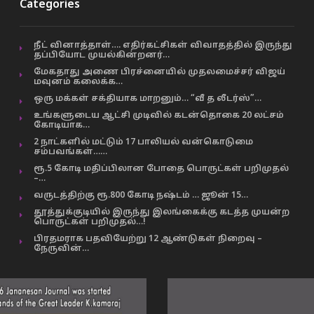
Categories
நீட் வினாத்தாள்…. எதிர்கட்சிகள் விவாதத்தில் இருந்து
தப்பியோட முயல்கின்றனர்…
மேகதாது அணை பிரச்னையில் முதலமைச்சர் விஜய்
மவுனம் கலைக்க…
ஒரு மக்கள் சக்தியாக மாறனும்… “வீ த லீடர்ஸ்”…
உங்களுடைய ஆட்சி முடிவில் கடன்தொகை 20 லட்சம்
கோடியாக…
2 நாட்களில் மட்டும் 17 பாலியல் வன்கொடுமை
சம்பவங்கள்……
ரூ.5 கோடி மதிப்பிலான போதை பொருட்கள் பறிமுதல்
–…
வருடத்திற்கு ரூ.800 கோடி நஷ்டம் … ஜூன் 15…
தூத்துக்குடியில் இருந்து இலங்கைக்கு கடத்த முயன்ற
பொருட்கள் பறிமுதல்…!
பிரதமராக பதவியேற்று 12 ஆண்டுகள் நிறைவு –
நேருவின்…