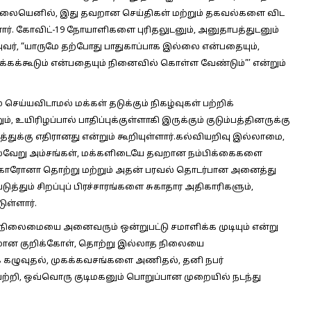
லையெனில், இது தவறான செய்திகள் மற்றும் தகவல்களை விட
ளார். கோவிட்-19 நோயாளிகளை புரிதலுடனும், அனுதாபத்துடனும்
வர், “யாருமே தற்போது பாதுகாப்பாக இல்லை என்பதையும்,
்கக்கூடும் என்பதையும் நினைவில் கொள்ள வேண்டும்”’ என்றும்
ய்யவிடாமல் மக்கள் தடுக்கும் நிகழ்வுகள் பற்றிக்
ம், உயிரிழப்பால் பாதிப்புக்குள்ளாகி இருக்கும் குடும்பத்தினருக்கு
துக்கு எதிரானது என்றும் கூறியுள்ளார்.கல்வியறிவு இல்லாமை,
பல்வேறு அம்சங்கள், மக்களிடையே தவறான நம்பிக்கைகளை
ுடு, கொரோனா தொற்று மற்றும் அதன் பரவல் தொடர்பான அனைத்து
ுத்தும் சிறப்புப் பிரச்சாரங்களை சுகாதார அதிகாரிகளும்,
ள்ளார்.
ிலைமையை அனைவரும் ஒன்றுபட்டு சமாளிக்க முடியும் என்று
கியமான குறிக்கோள், தொற்று இல்லாத நிலையை
க் கழுவுதல், முகக்கவசங்களை அணிதல், தனி நபர்
றி, ஒவ்வொரு குடிமகனும் பொறுப்பான முறையில் நடந்து