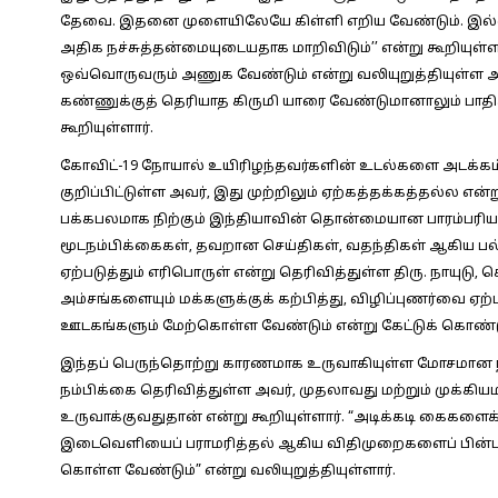
தேவை. இதனை முளையிலேயே கிள்ளி எறிய வேண்டும். இல்
அதிக நச்சுத்தன்மையுடையதாக மாறிவிடும்’’ என்று கூறியுள்
ஒவ்வொருவரும் அணுக வேண்டும் என்று வலியுறுத்தியுள்ள அ
கண்ணுக்குத் தெரியாத கிருமி யாரை வேண்டுமானாலும் பாதிக
கூறியுள்ளார்.
கோவிட்-19 நோயால் உயிரிழந்தவர்களின் உடல்களை அடக்கம் செ
குறிப்பிட்டுள்ள அவர், இது முற்றிலும் ஏற்கத்தக்கத்தல்ல என்று
பக்கபலமாக நிற்கும் இந்தியாவின் தொன்மையான பாரம்பரியத்
மூடநம்பிக்கைகள், தவறான செய்திகள், வதந்திகள் ஆகிய 
ஏற்படுத்தும் எரிபொருள் என்று தெரிவித்துள்ள திரு. நாய
அம்சங்களையும் மக்களுக்குக் கற்பித்து, விழிப்புணர்வை ஏற்பட
ஊடகங்களும் மேற்கொள்ள வேண்டும் என்று கேட்டுக் கொண்டு
இந்தப் பெருந்தொற்று காரணமாக உருவாகியுள்ள மோசமான ந
நம்பிக்கை தெரிவித்துள்ள அவர், முதலாவது மற்றும் முக்
உருவாக்குவதுதான் என்று கூறியுள்ளார். “அடிக்கடி கைகளை
இடைவெளியைப் பராமரித்தல் ஆகிய விதிமுறைகளைப் பின்பற்
கொள்ள வேண்டும்” என்று வலியுறுத்தியுள்ளார்.