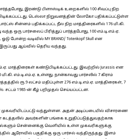
பார்த்தபோது, இரண்டு பிளாஸ்டிக் உறைகளில் 100 சிவப்பு நிற
டுபிடிக்கப்பட்டது. டெஸ்லா நிறுவனத்தின் லோகோ பதிக்கப்பட்டுள்ள
்போர்ட்ஸ் சின்னம் பதிக்கப்பட்ட நீல நிற மாத்திரைகளில் 176 மி.கி.
வந்த ஒரு பார்சலைப் பிரித்துப் பார்த்தபோது, 100 எம்.டி.எம்.ஏ.
ஓடு போன்ற வடிவில் MY BRAND/ Totenkopf Skull என
ஏ. இருப்பது ஆய்வில் தெரிய வந்தது.
ம்.ஏ. மாத்திரைகள் கண்டுபிடிக்கப்பட்டது. இவற்றில் Jurassis என
மி.கி. எம்.டி.எம்.ஏ. உள்ளது. நான்காவது பார்சலில் 7 கிராம்
தத்தில் ரூ.9 லட்சம் மதிப்புள்ள 276 எம்.டி.எம்.ஏ. மாத்திரைகள், 7
ஸ். சட்டம் 1985-ன் கீழ் பறிமுதல் செய்யப்பட்டன.
 முகவரியிடப்பட்டு வந்துள்ளன. அதன் அடிப்படையில் விசாரணை
கடத்தலில் அவர்களின் பங்கை உறுதிப்படுத்துவதற்காக
சல்களும் சென்னைக்கு வெளியில் உள்ள முகவரிகளுக்கு
தில் ஆரோவில் பகுதிக்கு ஒரு பார்சல் வந்திருந்தது. இளம்