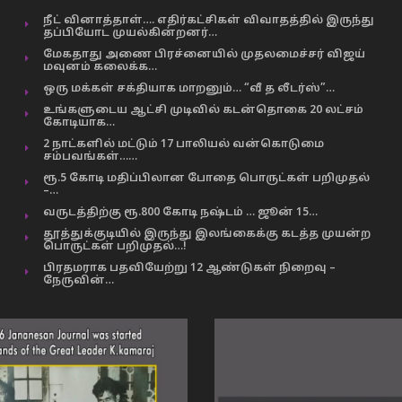
நீட் வினாத்தாள்…. எதிர்கட்சிகள் விவாதத்தில் இருந்து
தப்பியோட முயல்கின்றனர்…
மேகதாது அணை பிரச்னையில் முதலமைச்சர் விஜய்
மவுனம் கலைக்க…
ஒரு மக்கள் சக்தியாக மாறனும்… “வீ த லீடர்ஸ்”…
உங்களுடைய ஆட்சி முடிவில் கடன்தொகை 20 லட்சம்
கோடியாக…
2 நாட்களில் மட்டும் 17 பாலியல் வன்கொடுமை
சம்பவங்கள்……
ரூ.5 கோடி மதிப்பிலான போதை பொருட்கள் பறிமுதல்
–…
வருடத்திற்கு ரூ.800 கோடி நஷ்டம் … ஜூன் 15…
தூத்துக்குடியில் இருந்து இலங்கைக்கு கடத்த முயன்ற
பொருட்கள் பறிமுதல்…!
பிரதமராக பதவியேற்று 12 ஆண்டுகள் நிறைவு –
நேருவின்…