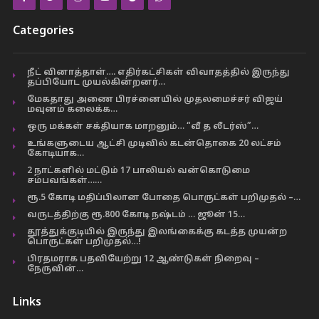
Categories
நீட் வினாத்தாள்…. எதிர்கட்சிகள் விவாதத்தில் இருந்து
தப்பியோட முயல்கின்றனர்…
மேகதாது அணை பிரச்னையில் முதலமைச்சர் விஜய்
மவுனம் கலைக்க…
ஒரு மக்கள் சக்தியாக மாறனும்… “வீ த லீடர்ஸ்”…
உங்களுடைய ஆட்சி முடிவில் கடன்தொகை 20 லட்சம்
கோடியாக…
2 நாட்களில் மட்டும் 17 பாலியல் வன்கொடுமை
சம்பவங்கள்……
ரூ.5 கோடி மதிப்பிலான போதை பொருட்கள் பறிமுதல் –…
வருடத்திற்கு ரூ.800 கோடி நஷ்டம் … ஜூன் 15…
தூத்துக்குடியில் இருந்து இலங்கைக்கு கடத்த முயன்ற
பொருட்கள் பறிமுதல்…!
பிரதமராக பதவியேற்று 12 ஆண்டுகள் நிறைவு –
நேருவின்…
Links