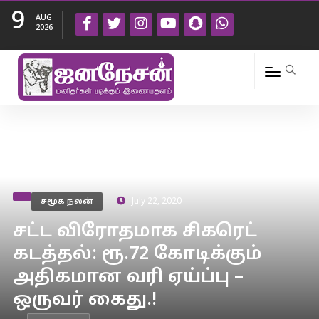
9
AUG
2026
சமூக நலன்
July 22, 2020
சட்ட விரோதமாக சிகரெட்
கடத்தல்: ரூ.72 கோடிக்கும்
அதிகமான வரி ஏய்ப்பு –
ஒருவர் கைது.!