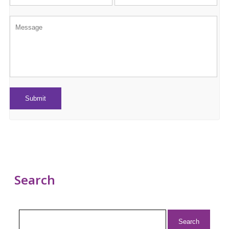
Search
Search
for: