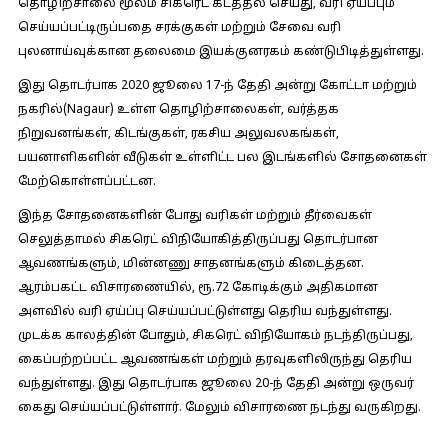
தொழிற்சாலை மூலம் சிகரெட் கடத்தல் செய்து, வரி ஏய்ப்பும்
செய்யப்பட்டிருப்பதை சரக்குகள் மற்றும் சேவை வரி
புலனாய்வுக்கான தலைமை இயக்குனரகம் கண்டுபிடித்துள்ளது.
இது தொடர்பாக 2020 ஜூலை 17-ந் தேதி அன்று கோட்டா மற்றும்
நகரில்(Nagaur) உள்ள தொழிற்சாலைகள், வர்த்தக
நிறுவனங்கள், கிடங்குகள், ரகசிய அலுவலகங்கள்,
பயனாளிகளின் வீடுகள் உள்ளிட்ட பல இடங்களில் சோதனைகள்
மேற்கொள்ளப்பட்டன.
இந்த சோதனைகளின் போது வரிகள் மற்றும் தீர்வைகள்
செலுத்தாமல் சிகரெட் விநியோகித்திருப்பது தொடர்பான
ஆவணங்களும், மின்னணு சாதனங்களும் கிடைத்தன.
ஆரம்பகட்ட விசாரணையில், ரூ.72 கோடிக்கும் அதிகமான
அளவில் வரி ஏய்ப்பு செய்யப்பட்டுள்ளது தெரிய வந்துள்ளது.
முடக்க காலத்தின் போதும், சிகரெட் விநியோகம் நடந்திருப்பது,
கைப்பற்றப்பட்ட ஆவணங்கள் மற்றும் தரவுகளிலிருந்து தெரிய
வந்துள்ளது. இது தொடர்பாக ஜூலை 20-ந் தேதி அன்று ஒருவர்
கைது செய்யப்பட்டுள்ளார். மேலும் விசாரணை நடந்து வருகிறது.