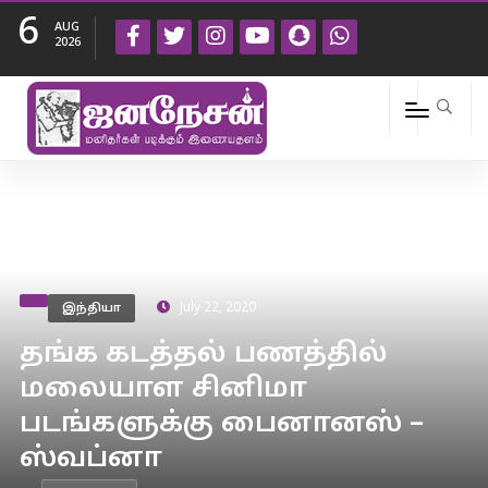
6
AUG
2026
இந்தியா
July 22, 2020
தங்க கடத்தல் பணத்தில்
மலையாள சினிமா
படங்களுக்கு பைனானஸ் –
ஸ்வப்னா