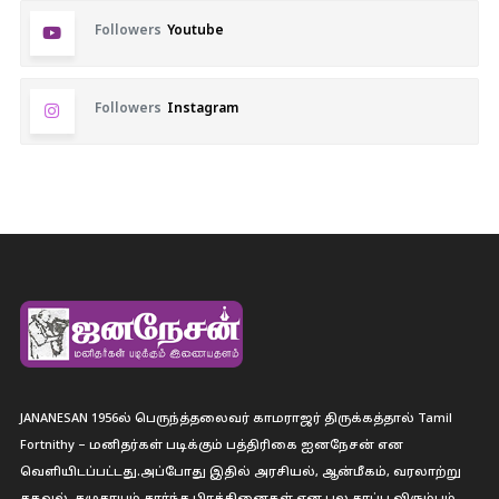
Followers
Youtube
Followers
Instagram
JANANESAN 1956ல் பெருந்த்தலைவர் காமராஜர் திருக்கத்தால் Tamil
Fortnithy – மனிதர்கள் படிக்கும் பத்திரிகை ஐனநேசன் என
வெளியிடப்பட்டது.அப்போது இதில் அரசியல், ஆன்மீகம், வரலாற்று