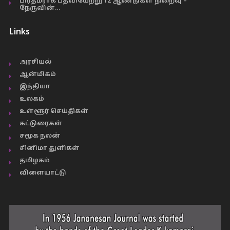
பிரதமராக பதவியேற்று 12 ஆண்டுகள் நிறைவு –
நேருவின்…
Links
அரசியல்
ஆன்மிகம்
இந்தியா
உலகம்
உள்ளூர் செய்திகள்
கட்டுரைகள்
சமூக நலன்
சினிமா துளிகள்
தமிழகம்
விளையாட்டு