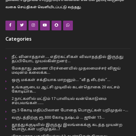
தகவல், சமுதாயம் சார்ந்த பிரச்சினைகள் என பல தரப்பு விரும்பும்
வகை செய்திகள் வெளியிடப்பட்டு வந்தது.
Categories
நீட் வினாத்தாள்…. எதிர்கட்சிகள் விவாதத்தில் இருந்து
தப்பியோட முயல்கின்றனர்…
மேகதாது அணை பிரச்னையில் முதலமைச்சர் விஜய்
மவுனம் கலைக்க…
ஒரு மக்கள் சக்தியாக மாறனும்… “வீ த லீடர்ஸ்”…
உங்களுடைய ஆட்சி முடிவில் கடன்தொகை 20 லட்சம்
கோடியாக…
2 நாட்களில் மட்டும் 17 பாலியல் வன்கொடுமை
சம்பவங்கள்……
ரூ.5 கோடி மதிப்பிலான போதை பொருட்கள் பறிமுதல் –…
வருடத்திற்கு ரூ.800 கோடி நஷ்டம் … ஜூன் 15…
தூத்துக்குடியில் இருந்து இலங்கைக்கு கடத்த முயன்ற
பொருட்கள் பறிமுதல்…!