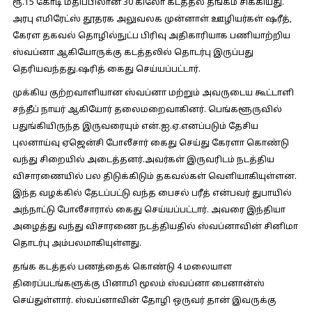
ரூ.15 கோடி மதிப்பிலான 30 கிலோ கடத்தல் தங்கம் சிக்கியது.
அரபு எமிரேட்ஸ் தூதரக அலுவலக முன்னாள் ஊழியர்கள் ஷரீத்,
கேரள தகவல் தொழில்நுட்ப பிரிவு அதிகாரியாக பணியாற்றிய
ஸ்வப்னா ஆகியோருக்கு கடத்தலில் தொடர்பு இருப்பது
தெரியவந்தது.ஷரித் கைது செய்யப்பட்டார்.
முக்கிய குற்றவாளியான ஸ்வப்னா மற்றும் அவருடைய கூட்டாளி
சந்தீப் நாயர் ஆகியோர் தலைமறைவாகினர். பெங்களூருவில்
பதுங்கியிருந்த இருவரையும் என்.ஐ.ஏ.எனப்படும் தேசிய
புலனாய்வு ஏஜென்சி போலீசார் கைது செய்து கேரளா கொண்டு
வந்து சிறையில் அடைத்தனர்.அவர்கள் இருவரிடம் நடத்திய
விசாரணையில் பல திடுக்கிடும் தகவல்கள் வெளியாகியுள்ளன.
இந்த வழக்கில் தேடப்பட்டு வந்த பைசல் பரீத் என்பவர் துபாயில்
அந்நாட்டு போலீசாரால் கைது செய்யப்பட்டார். அவரை இந்தியா
அழைத்து வந்து விசாரணை நடத்தியதில் ஸ்வப்னாவின் சினிமா
தொடர்பு அம்பலமாகியுள்ளது.
தங்க கடத்தல் பணத்தைக் கொண்டு 4 மலையாள
திரைப்படங்களுக்கு பினாமி மூலம் ஸ்வப்னா பைனான்ஸ்
செய்துள்ளார். ஸ்வப்னாவின் தோழி ஒருவர் தான் இவருக்கு