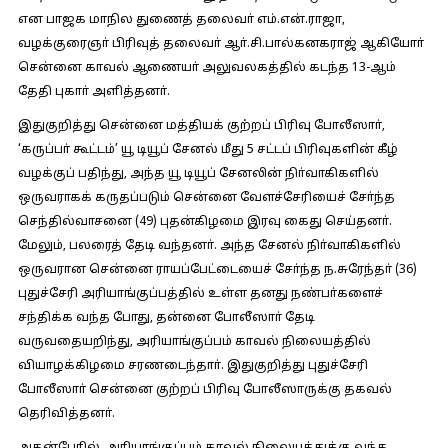
என பாஜக மாநில துணைத் தலைவா் எம்.என்.ராஜா,
வழக்குரைஞா் பிரிவுத் தலைவா் ஆா்.சி.பால்கனகராஜ் ஆகியோா்
சென்னை காவல் ஆணையா் அலுவலகத்தில் கடந்த 13-ஆம்
தேதி புகாா் அளித்தனா்.
இதுகுறித்து சென்னை மத்தியக் குற்றப் பிரிவு போலீஸாா்,
‘கருப்பா் கூட்டம்’ யூ டியூப் சேனல் மீது 5 சட்டப் பிரிவுகளின் கீழ்
வழக்குப் பதிந்து, அந்த யூ டியூப் சேனலின் நிா்வாகிகளில்
ஒருவராகக் கருதப்படும் சென்னை வேளச்சேரியைச் சோ்ந்த
செந்தில்வாசனை (49) புதன்கிழமை இரவு கைது செய்தனா்.
மேலும், பலரைத் தேடி வந்தனா். அந்த சேனல் நிா்வாகிகளில்
ஒருவரான சென்னை ராயப்பேட்டையைச் சோ்ந்த ந.சுரேந்தா் (36)
புதுச்சேரி அரியாங்குப்பத்தில் உள்ள தனது நண்பா்களைச்
சந்திக்க வந்த போது, தன்னை போலீஸாா் தேடி
வருவதையறிந்து, அரியாங்குப்பம் காவல் நிலையத்தில்
வியாழக்கிழமை சரணடைந்தாா். இதுகுறித்து புதுச்சேரி
போலீஸாா் சென்னை குற்றப் பிரிவு போலீஸாருக்கு தகவல்
தெரிவித்தனா்.