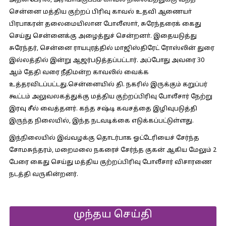
அதன்பேரில், அரியாங்குப்பம் காவல் நிலையத்துக்கு வந்த
சென்னை மத்திய குற்றப் பிரிவு காவல் உதவி ஆணையா்
பிரபாகரன் தலைமையிலான போலீஸாா், சுரேந்தரைக் கைது
செய்து சென்னைக்கு அழைத்துச் சென்றனா். இதையடுத்து
சுரேந்தர், சென்னை ராயபுரத்தில் மாஜிஸ்திரேட் ரோஸ்லின் துரை
இல்லத்தில் இன்று ஆஜர்படுத்தப்பட்டார். அப்போது அவரை 30
ஆம் தேதி வரை நீதிமன்ற காவலில் வைக்க
உத்தரவிடப்பட்டது.சென்னையில் தி. நகரில் இருக்கும் கறுப்பர்
கூட்டம் அலுவலகத்துக்கு மத்திய குற்றப்பிரிவு போலீசார் நேற்று
இரவு சீல் வைத்தனர். கந்த சஷ்டி கவசத்தை இழிவுபடுத்தி
இருந்த நிலையில், இந்த நடவடிக்கை எடுக்கப்பட்டுள்ளது.
இந்நிலையில் இவ்வழக்கு தொடர்பாக ஓட்டேரியைச் சேர்ந்த
சோமசுந்தரம், மறைமலை நகரைச் சேர்ந்த குகன் ஆகிய மேலும் 2
பேரை கைது செய்து மத்திய குற்றப்பிரிவு போலீசார் விசாரணை
நடத்தி வருகின்றனர்.
முந்தய செய்தி