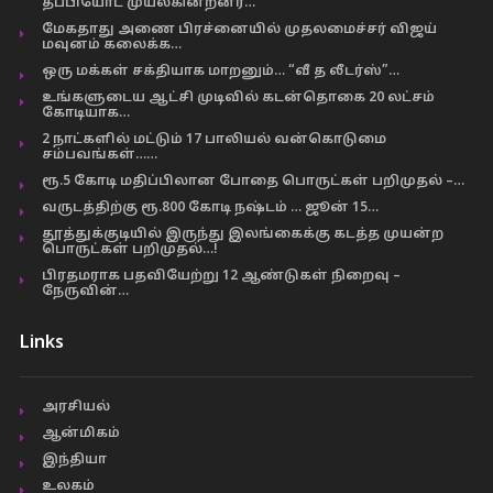
தப்பியோட முயல்கின்றனர்…
மேகதாது அணை பிரச்னையில் முதலமைச்சர் விஜய்
மவுனம் கலைக்க…
ஒரு மக்கள் சக்தியாக மாறனும்… “வீ த லீடர்ஸ்”…
உங்களுடைய ஆட்சி முடிவில் கடன்தொகை 20 லட்சம்
கோடியாக…
2 நாட்களில் மட்டும் 17 பாலியல் வன்கொடுமை
சம்பவங்கள்……
ரூ.5 கோடி மதிப்பிலான போதை பொருட்கள் பறிமுதல் –…
வருடத்திற்கு ரூ.800 கோடி நஷ்டம் … ஜூன் 15…
தூத்துக்குடியில் இருந்து இலங்கைக்கு கடத்த முயன்ற
பொருட்கள் பறிமுதல்…!
பிரதமராக பதவியேற்று 12 ஆண்டுகள் நிறைவு –
நேருவின்…
Links
அரசியல்
ஆன்மிகம்
இந்தியா
உலகம்