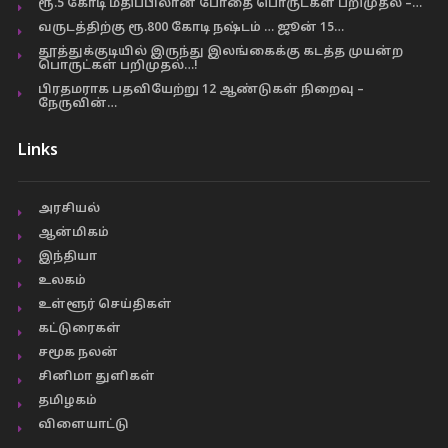
ரூ.5 கோடி மதிப்பிலான போதை பொருட்கள் பறிமுதல் –…
வருடத்திற்கு ரூ.800 கோடி நஷ்டம் … ஜூன் 15…
தூத்துக்குடியில் இருந்து இலங்கைக்கு கடத்த முயன்ற
பொருட்கள் பறிமுதல்…!
பிரதமராக பதவியேற்று 12 ஆண்டுகள் நிறைவு –
நேருவின்…
Links
அரசியல்
ஆன்மிகம்
இந்தியா
உலகம்
உள்ளூர் செய்திகள்
கட்டுரைகள்
சமூக நலன்
சினிமா துளிகள்
தமிழகம்
விளையாட்டு