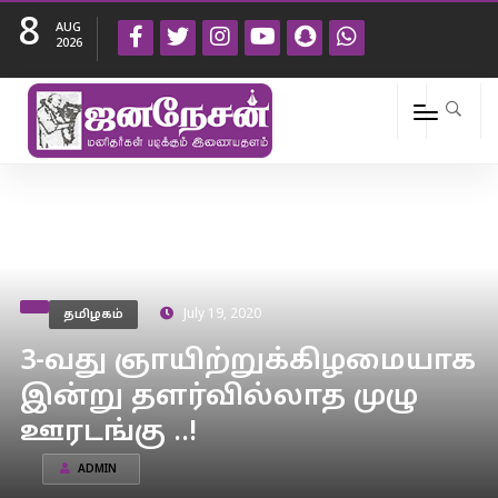
8
AUG
2026
தமிழகம்
July 19, 2020
3-வது ஞாயிற்றுக்கிழமையாக
இன்று தளர்வில்லாத முழு
ஊரடங்கு ..!
ADMIN