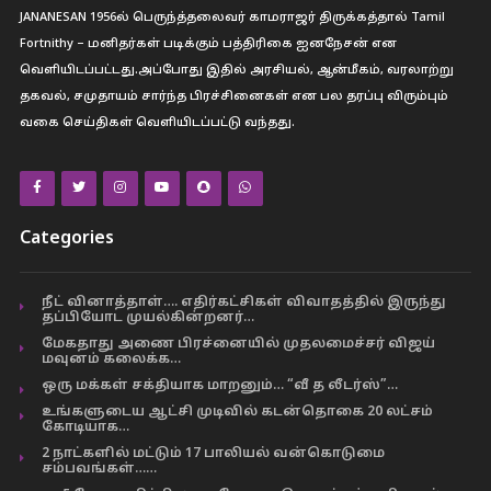
JANANESAN 1956ல் பெருந்த்தலைவர் காமராஜர் திருக்கத்தால் Tamil
Fortnithy – மனிதர்கள் படிக்கும் பத்திரிகை ஐனநேசன் என
வெளியிடப்பட்டது.அப்போது இதில் அரசியல், ஆன்மீகம், வரலாற்று
தகவல், சமுதாயம் சார்ந்த பிரச்சினைகள் என பல தரப்பு விரும்பும்
வகை செய்திகள் வெளியிடப்பட்டு வந்தது.
Categories
நீட் வினாத்தாள்…. எதிர்கட்சிகள் விவாதத்தில் இருந்து
தப்பியோட முயல்கின்றனர்…
மேகதாது அணை பிரச்னையில் முதலமைச்சர் விஜய்
மவுனம் கலைக்க…
ஒரு மக்கள் சக்தியாக மாறனும்… “வீ த லீடர்ஸ்”…
உங்களுடைய ஆட்சி முடிவில் கடன்தொகை 20 லட்சம்
கோடியாக…
2 நாட்களில் மட்டும் 17 பாலியல் வன்கொடுமை
சம்பவங்கள்……