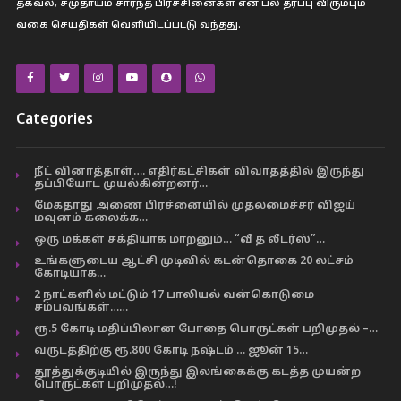
தகவல், சமுதாயம் சார்ந்த பிரச்சினைகள் என பல தரப்பு விரும்பும்
வகை செய்திகள் வெளியிடப்பட்டு வந்தது.
Categories
நீட் வினாத்தாள்…. எதிர்கட்சிகள் விவாதத்தில் இருந்து
தப்பியோட முயல்கின்றனர்…
மேகதாது அணை பிரச்னையில் முதலமைச்சர் விஜய்
மவுனம் கலைக்க…
ஒரு மக்கள் சக்தியாக மாறனும்… “வீ த லீடர்ஸ்”…
உங்களுடைய ஆட்சி முடிவில் கடன்தொகை 20 லட்சம்
கோடியாக…
2 நாட்களில் மட்டும் 17 பாலியல் வன்கொடுமை
சம்பவங்கள்……
ரூ.5 கோடி மதிப்பிலான போதை பொருட்கள் பறிமுதல் –…
வருடத்திற்கு ரூ.800 கோடி நஷ்டம் … ஜூன் 15…
தூத்துக்குடியில் இருந்து இலங்கைக்கு கடத்த முயன்ற
பொருட்கள் பறிமுதல்…!