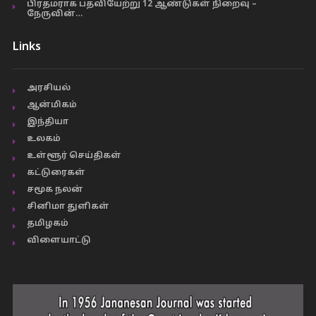
பிரதமராக பதவியேற்று 12 ஆண்டுகள் நிறைவு –
நேருவின்…
Links
அரசியல்
ஆன்மிகம்
இந்தியா
உலகம்
உள்ளூர் செய்திகள்
கட்டுரைகள்
சமூக நலன்
சினிமா துளிகள்
தமிழகம்
விளையாட்டு