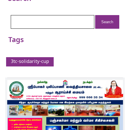
Search
for:
Tags
3tc-solidarity-cup