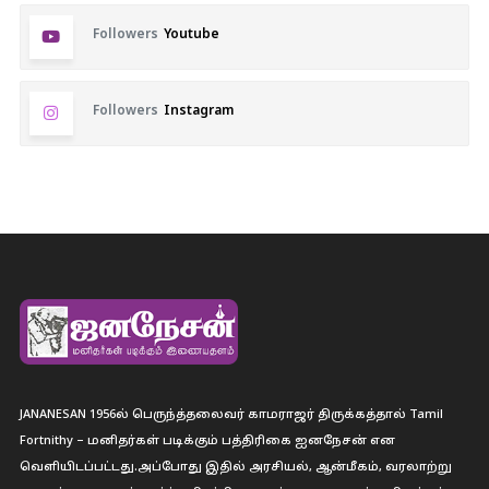
Followers
Youtube
Followers
Instagram
JANANESAN 1956ல் பெருந்த்தலைவர் காமராஜர் திருக்கத்தால் Tamil
Fortnithy – மனிதர்கள் படிக்கும் பத்திரிகை ஐனநேசன் என
வெளியிடப்பட்டது.அப்போது இதில் அரசியல், ஆன்மீகம், வரலாற்று