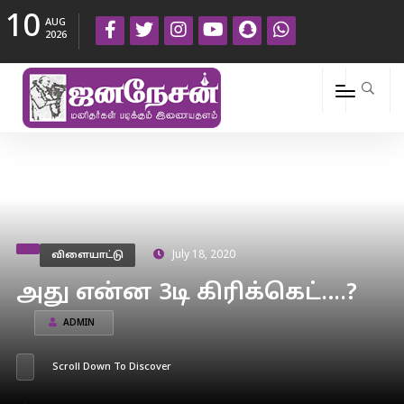
10
AUG
2026
விளையாட்டு
July 18, 2020
அது என்ன 3டி கிரிக்கெட்….?
ADMIN
Scroll Down To Discover