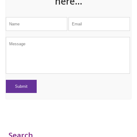
here...
Search