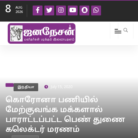
8
AUG
2026
இந்தியா
July 15, 2020
கொரோனா பணியில்
மேற்குவங்க மக்களால்
பாராட்டப்பட்ட பெண் துணை
கலெக்டர் மரணம்