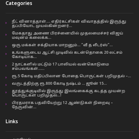
Categories
நீட் வினாத்தாள்…. எதிர்கட்சிகள் விவாதத்தில் இருந்து
தப்பியோட முயல்கின்றனர்…
மேகதாது அணை பிரச்னையில் முதலமைச்சர் விஜய்
மவுனம் கலைக்க…
ஒரு மக்கள் சக்தியாக மாறனும்… “வீ த லீடர்ஸ்”…
உங்களுடைய ஆட்சி முடிவில் கடன்தொகை 20 லட்சம்
கோடியாக…
2 நாட்களில் மட்டும் 17 பாலியல் வன்கொடுமை
சம்பவங்கள்……
ரூ.5 கோடி மதிப்பிலான போதை பொருட்கள் பறிமுதல் –…
வருடத்திற்கு ரூ.800 கோடி நஷ்டம் … ஜூன் 15…
தூத்துக்குடியில் இருந்து இலங்கைக்கு கடத்த முயன்ற
பொருட்கள் பறிமுதல்…!
பிரதமராக பதவியேற்று 12 ஆண்டுகள் நிறைவு –
நேருவின்…
Links