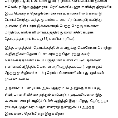
தொற்று தடுப்பு பணியில் இவர் திறம்பட செயல்பட்டார் துணை
கலெக்டர் தேவதத்தா ராய். ரெயில்களில் ஹூக்ளிக்கு திரும்பிய
இடம் பெயர்ந்த தொழிலாளர்களை முகாம்களில் கொண்டு
போய்ச்சேர்த்து, அந்த முகாம்கை-ளை சிறப்பாக நிர்வகித்து
அனைவரின் பாராட்டுக்களையும் பெற்ற மேற்கு வங்காள
மாநிலம், ஹூக்ளி மாவட்டத்தில் துணை கலெக்டராக
தேவதத்தா ராய் (வயது 38) பணியாற்றிவர்.
இந்த மாதத்தின் தொடக்கத்தில் அவருக்கு கொரோனா தொற்று
அறிகுறிகள் தென்பட்டன. அதைத் தொடர்ந்து அவர்
கொல்கத்தாவில் டம்டம் பகுதியில உள்ள வீட்டில் தன்னை
தனிமைப்படுத்திக்கொள்ள அறிவுறுத்தப்பட்டார். ஆனாலும்
நேற்று முன்தினம் உடம்பு ரொம்ப மோசமாகிவிட்டது. மூச்சுவிட
முடியவில்லை.
அதனால் உடனடியாக ஆஸ்பத்திரியில் அனுமதிக்கப்பட்டு,
தீவிரமான சிகிச்சை தந்தும் காப்பாற்ற முடியவில்லை. இது
அனைவரையும் அதிர்ச்சியில் ஆழ்த்தி இருக்கிறது. தேப்தத்தா
ராய்க்கு முதல்வர் மம்தா பானர்ஜி தன்னுடைய ஆழ்ந்த
இரங்கலை தெரிவித்து இருக்கிறார்.