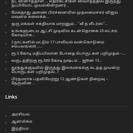
நீட் வினாத்தாள்…. எதிர்கட்சிகள் விவாதத்தில் இருந்து
தப்பியோட முயல்கின்றனர்…
மேகதாது அணை பிரச்னையில் முதலமைச்சர் விஜய்
மவுனம் கலைக்க…
ஒரு மக்கள் சக்தியாக மாறனும்… “வீ த லீடர்ஸ்”…
உங்களுடைய ஆட்சி முடிவில் கடன்தொகை 20 லட்சம்
கோடியாக…
2 நாட்களில் மட்டும் 17 பாலியல் வன்கொடுமை
சம்பவங்கள்……
ரூ.5 கோடி மதிப்பிலான போதை பொருட்கள் பறிமுதல் –…
வருடத்திற்கு ரூ.800 கோடி நஷ்டம் … ஜூன் 15…
தூத்துக்குடியில் இருந்து இலங்கைக்கு கடத்த முயன்ற
பொருட்கள் பறிமுதல்…!
பிரதமராக பதவியேற்று 12 ஆண்டுகள் நிறைவு –
நேருவின்…
Links
அரசியல்
ஆன்மிகம்
இந்தியா