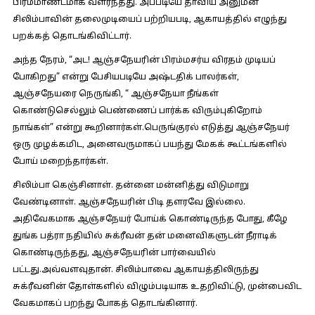
பிரம்மாண்டமாக வளர்ந்தது. அப்படியே தாவிய அனுமன்
சிலிம்பாவின் தலைமுடியைப் பற்றியபடி, ஆகாயத்தில் எழுந்து
பறக்கத் தொடங்கிவிட்டார்.
அந்த நேரம், “அட! ஆஞ்சநேயரின் பிரம்மசர்ய விரதம் முடியப்
போகிறது” என்று பேசியபடியே அஷ்டதிக் பாலர்கள்,
ஆஞ்சநேயரை நெருங்கி, “ ஆஞ்சநேயா நீங்கள்
கொண்டுசெல்லும் பெண்ணைப் பார்க்க விரும்புகிறோம்
நாங்கள்” என்று கூறினார்கள்.பெருங்குரல் எடுத்து ஆஞ்சநேயர்
ஒரு முழக்கமிட, அனைவருமாகப் பயந்து மேகக் கூட்டங்களில்
போய் மறைந்தார்கள்.
சிலிம்பா கெஞ்சினாள். தன்னை மன்னித்து விடுமாறு
வேண்டினாள். ஆஞ்சநேயரின் பிடி தளரவே இல்லை.
அதிவேகமாக ஆஞ்சநேயர் போய்க் கொண்டிருந்த போது, கீழே
துங்க பத்ரா நதியில் சுக்ரீவன் தன் மனைவிகளுடன் நீராடிக்
கொண்டிருந்தது, ஆஞ்சநேயரின் பார்வையில்
பட்டது.அவ்வளவுதான். சிலிம்பாவை ஆகாயத்திலிருந்து
சுக்ரீவனின் தோள்களில் விழும்படியாக உதறிவிட்டு, முன்பைவிட
வேகமாகப் பறந்து போகத் தொடங்கினார்.