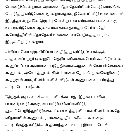
சொல்லிக் கொடுத்து விடுவான். அடுத்து முத்துமாலை
வேண்டுமென்றால், அன்னை சீதா தேவியிடம் கேட்டு வாங்கிக்
கொடுத்து விடுவேன். மூன்றாவதாக, நீ கோபப்பட்டு உண்ணாமல்
இருந்தால், நானே இரும்பு போன்ற என் விரல்களால் உனக்கு
ஊட்டிவிடுவேன். ஆகையால் கால தாமதம் செய்யாதே!
அயோத்தியில் சீதாதேவி உன்னை வரவேற்கத் தயாராக
இருக்கிறார் என்றார்.
சிலிம்பாவோ ஒரு சிரிப்பை உதிர்த்து விட்டு, “உனக்குக்
காதலைப்பற்றி ஒன்றுமே தெரிய வில்லை. போய் சுக்கிரீவனை
அனுப்பு!”என அவமானப்படுத்தினாள்.அதனால் கோபம் கொண்ட
அனுமன், ஆவேசத்துடன் சிலிம்பாவை நோக்கி முன்னேறினார்.
அதற்குள்ளாக, சிலிம்பாவின் வீரர்கள் அனும னைப் பிடித்து
கட்டிப்போட்டார்கள்.
“இந்தக் குரங்கைச் சும்மா விடக்கூடாது. இதன் வாலில்
பன்னிரண்டு அங்குலம் மட்டும் வெட்டிவிட்டு,
தூக்கியெறிந்துவிடுங்கள்!” என உத்தரவிட்டாள் சிலிம்பா.அதே
விநாடியில் அனுமன் ராமனைத் தியானிக்க, அவரைக்
கட்டியிருந்த கட்டுக்கள் தளர்ந்தன; உடம்பு இமயம் போல்