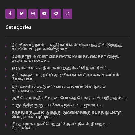
Categories
நீட் வினாத்தாள்…. எதிர்கட்சிகள் விவாதத்தில் இருந்து
தப்பியோட முயல்கின்றனர்…
மேகதாது அணை பிரச்னையில் முதலமைச்சர் விஜய்
மவுனம் கலைக்க…
ஒரு மக்கள் சக்தியாக மாறனும்… “வீ த லீடர்ஸ்”…
உங்களுடைய ஆட்சி முடிவில் கடன்தொகை 20 லட்சம்
கோடியாக…
2 நாட்களில் மட்டும் 17 பாலியல் வன்கொடுமை
சம்பவங்கள்……
ரூ.5 கோடி மதிப்பிலான போதை பொருட்கள் பறிமுதல் –…
வருடத்திற்கு ரூ.800 கோடி நஷ்டம் … ஜூன் 15…
தூத்துக்குடியில் இருந்து இலங்கைக்கு கடத்த முயன்ற
பொருட்கள் பறிமுதல்…!
பிரதமராக பதவியேற்று 12 ஆண்டுகள் நிறைவு –
நேருவின்…