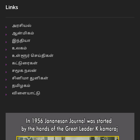
Links
அரசியல்
ஆன்மிகம்
இந்தியா
உலகம்
உள்ளூர் செய்திகள்
கட்டுரைகள்
சமூக நலன்
சினிமா துளிகள்
தமிழகம்
விளையாட்டு