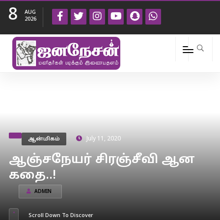
8
AUG
2026
ஆன்மிகம்
July 11, 2020
ஆஞ்சநேயர் சிரஞ்சீவி ஆன
கதை..!
ADMIN
Scroll Down To Discover