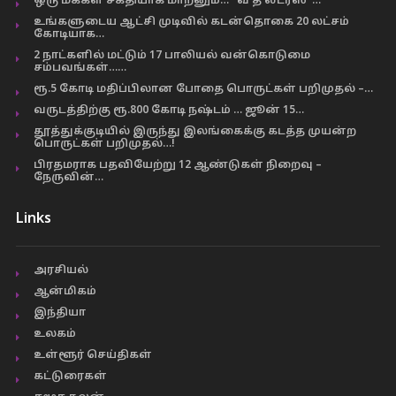
ஒரு மக்கள் சக்தியாக மாறனும்… “வீ த லீடர்ஸ்”…
உங்களுடைய ஆட்சி முடிவில் கடன்தொகை 20 லட்சம்
கோடியாக…
2 நாட்களில் மட்டும் 17 பாலியல் வன்கொடுமை
சம்பவங்கள்……
ரூ.5 கோடி மதிப்பிலான போதை பொருட்கள் பறிமுதல் –…
வருடத்திற்கு ரூ.800 கோடி நஷ்டம் … ஜூன் 15…
தூத்துக்குடியில் இருந்து இலங்கைக்கு கடத்த முயன்ற
பொருட்கள் பறிமுதல்…!
பிரதமராக பதவியேற்று 12 ஆண்டுகள் நிறைவு –
நேருவின்…
Links
அரசியல்
ஆன்மிகம்
இந்தியா
உலகம்
உள்ளூர் செய்திகள்
கட்டுரைகள்