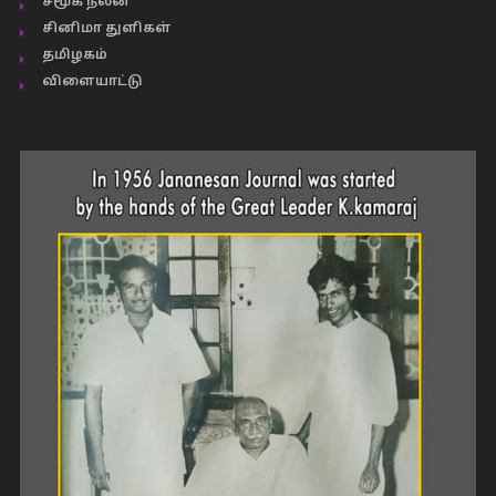
சமூக நலன்
சினிமா துளிகள்
தமிழகம்
விளையாட்டு