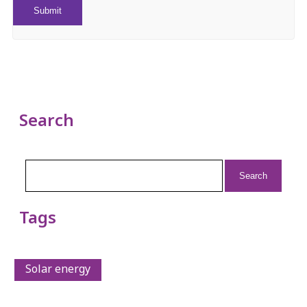
Search
Search
for:
Tags
Solar energy