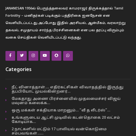
JANANESAN 1956ல் பெருந்த்தலைவர் காமராஜர் திருக்கத்தால் Tamil
Fortnithy – மனிதர்கள் படிக்கும் பத்திரிகை ஐனநேசன் என
வெளியிடப்பட்டது.அப்போது இதில் அரசியல், ஆன்மீகம், வரலாற்று
தகவல், சமுதாயம் சார்ந்த பிரச்சினைகள் என பல தரப்பு விரும்பும்
வகை செய்திகள் வெளியிடப்பட்டு வந்தது.
Categories
நீட் வினாத்தாள்…. எதிர்கட்சிகள் விவாதத்தில் இருந்து
தப்பியோட முயல்கின்றனர்…
மேகதாது அணை பிரச்னையில் முதலமைச்சர் விஜய்
மவுனம் கலைக்க…
ஒரு மக்கள் சக்தியாக மாறனும்… “வீ த லீடர்ஸ்”…
உங்களுடைய ஆட்சி முடிவில் கடன்தொகை 20 லட்சம்
கோடியாக…
2 நாட்களில் மட்டும் 17 பாலியல் வன்கொடுமை
சம்பவங்கள்……