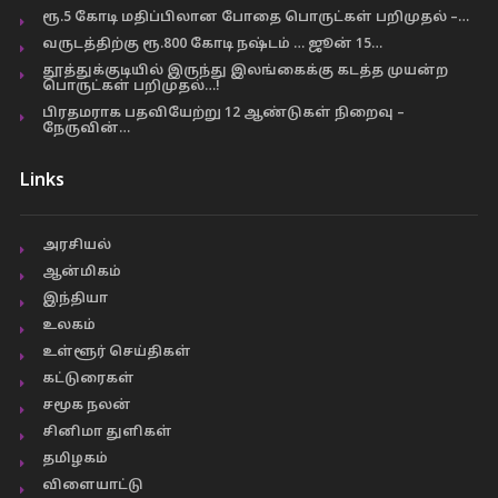
ரூ.5 கோடி மதிப்பிலான போதை பொருட்கள் பறிமுதல் –…
வருடத்திற்கு ரூ.800 கோடி நஷ்டம் … ஜூன் 15…
தூத்துக்குடியில் இருந்து இலங்கைக்கு கடத்த முயன்ற
பொருட்கள் பறிமுதல்…!
பிரதமராக பதவியேற்று 12 ஆண்டுகள் நிறைவு –
நேருவின்…
Links
அரசியல்
ஆன்மிகம்
இந்தியா
உலகம்
உள்ளூர் செய்திகள்
கட்டுரைகள்
சமூக நலன்
சினிமா துளிகள்
தமிழகம்
விளையாட்டு