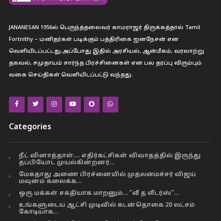
JANANESAN 1956ல் பெருந்த்தலைவர் காமராஜர் திருக்கத்தால் Tamil
Fortnithy – மனிதர்கள் படிக்கும் பத்திரிகை ஐனநேசன் என
வெளியிடப்பட்டது.அப்போது இதில் அரசியல், ஆன்மீகம், வரலாற்று
தகவல், சமுதாயம் சார்ந்த பிரச்சினைகள் என பல தரப்பு விரும்பும்
வகை செய்திகள் வெளியிடப்பட்டு வந்தது.
Categories
நீட் வினாத்தாள்…. எதிர்கட்சிகள் விவாதத்தில் இருந்து
தப்பியோட முயல்கின்றனர்…
மேகதாது அணை பிரச்னையில் முதலமைச்சர் விஜய்
மவுனம் கலைக்க…
ஒரு மக்கள் சக்தியாக மாறனும்… “வீ த லீடர்ஸ்”…
உங்களுடைய ஆட்சி முடிவில் கடன்தொகை 20 லட்சம்
கோடியாக…