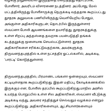
வழக்கு நிலுவையில் இருந்ததை மறைத்தது தொடர்பாக,
போலீசார், அவரிடம் விசாரணை நடத்தினர். அப்போது, மேல்
மட்டத்திலிருந்து போலீசாருக்கு நெருக்கடி வந்ததாக கூறப்பட்டது.
துாதரக அலுவலக பணியிலிருந்து வெளியேறிய போதும்,
அங்குள்ள அதிகாரிகளுடன், தொடர்பில் இருந்துள்ளார்
ஸ்வப்னா.போலி ஆவணங்களை தயாரித்து, துாதரகத்துக்கு
உள்ள சிறப்பு அந்தஸ்தை தவறாக பயன்படுத்தி தங்கக்
கடத்தலுக்கு மூளையாக செயல்பட்டுள்ளார். துாதரக
அதிகாரிகளை சரிக்கட்டுவதற்காக, அவர்களுக்கு
திருவனந்தபுரத்தில் உள்ள நட்சத்திர ஓட்டல்களில், அடிக்கடி,
‘பார்ட்டி’ கொடுத்துள்ளார்.
திருவனந்தபுரத்தில், பிரமாண்ட பங்களா ஒன்றையும், ஸ்வப்னா
கட்டியுள்ளதாக கூறப்படுகிறது. இதன் மதிப்பு, கோடிக்கணக்கில்
இருக்கும் என, போலீஸ் தரப்பில் கூறப்படுகிறது.மாநில அரசில்
உயர்ந்த பொறுப்பில் உள்ள சில அதிகாரிகள், ஸ்வப்னா வீட்டுக்கு
அடிக்கடி வந்து, அவரை சந்தித்துச் செல்வதும் வழக்கம் என்றும்
கூறப்படுகிறது. அதிகாரிகளையும், ஆட்சியாளர்களையும்