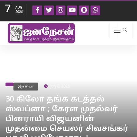
7
AUG
2026
இந்தியா
July 8, 2020
30 கிலோ தங்க கடத்தல்
ஸ்வப்னா ; கேரள முதல்வர்
பினராயி விஜயனின்
முதன்மை செயலர் சிவசங்கர்