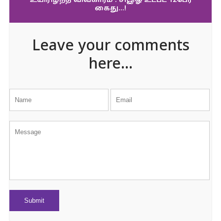
உயிரிழந்த விவகாரம் : சிஇஓ உட்பட 12பேர்
கைது…!
Leave your comments
here...