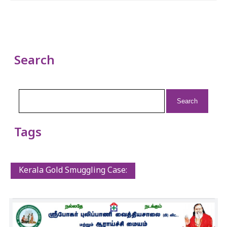
Search
Search
for:
Tags
Kerala Gold Smuggling Case: