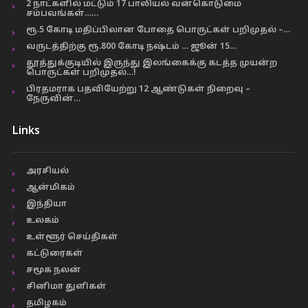
2 நாட்களில் மட்டும் 17 பாலியல் வன்கொடுமை
சம்பவங்கள்……
ரூ.5 கோடி மதிப்பிலான போதை பொருட்கள் பறிமுதல் –…
வருடத்திற்கு ரூ.800 கோடி நஷ்டம் … ஜூன் 15…
தூத்துக்குடியில் இருந்து இலங்கைக்கு கடத்த முயன்ற
பொருட்கள் பறிமுதல்…!
பிரதமராக பதவியேற்று 12 ஆண்டுகள் நிறைவு –
நேருவின்…
Links
அரசியல்
ஆன்மிகம்
இந்தியா
உலகம்
உள்ளூர் செய்திகள்
கட்டுரைகள்
சமூக நலன்
சினிமா துளிகள்
தமிழகம்