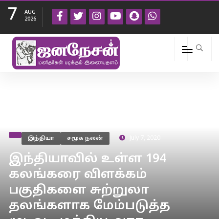
7
AUG
2026
இந்தியா
சமூக நலன்
July 7, 2020
இந்தியாவில் உள்ள 194
கலங்கரை விளக்கம்
பகுதிகளை சுற்றுலா
தலங்களாக மேம்படுத்த