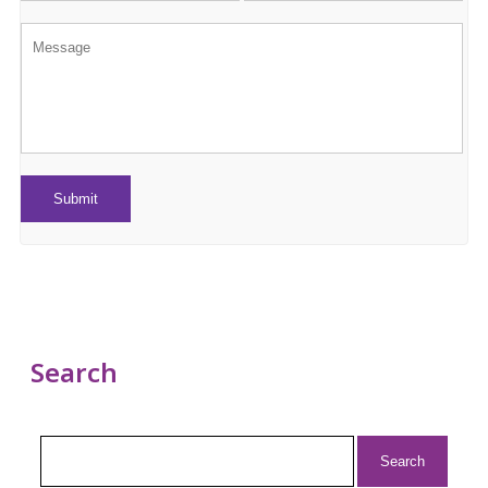
Search
Search
for: