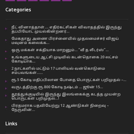
Categories
நீட் வினாத்தாள்…. எதிர்கட்சிகள் விவாதத்தில் இருந்து
தப்பியோட முயல்கின்றனர்…
மேகதாது அணை பிரச்னையில் முதலமைச்சர் விஜய்
மவுனம் கலைக்க…
ஒரு மக்கள் சக்தியாக மாறனும்… “வீ த லீடர்ஸ்”…
உங்களுடைய ஆட்சி முடிவில் கடன்தொகை 20 லட்சம்
கோடியாக…
2 நாட்களில் மட்டும் 17 பாலியல் வன்கொடுமை
சம்பவங்கள்……
ரூ.5 கோடி மதிப்பிலான போதை பொருட்கள் பறிமுதல் –…
வருடத்திற்கு ரூ.800 கோடி நஷ்டம் … ஜூன் 15…
தூத்துக்குடியில் இருந்து இலங்கைக்கு கடத்த முயன்ற
பொருட்கள் பறிமுதல்…!
பிரதமராக பதவியேற்று 12 ஆண்டுகள் நிறைவு –
நேருவின்…
Links