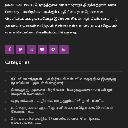
JANANESAN 1956ல் பெருந்த்தலைவர் காமராஜர் திருக்கத்தால் Tamil
Fortnithy – மனிதர்கள் படிக்கும் பத்திரிகை ஐனநேசன் என
வெளியிடப்பட்டது.அப்போது இதில் அரசியல், ஆன்மீகம், வரலாற்று
தகவல், சமுதாயம் சார்ந்த பிரச்சினைகள் என பல தரப்பு விரும்பும்
வகை செய்திகள் வெளியிடப்பட்டு வந்தது.
Categories
நீட் வினாத்தாள்…. எதிர்கட்சிகள் விவாதத்தில் இருந்து
தப்பியோட முயல்கின்றனர்…
மேகதாது அணை பிரச்னையில் முதலமைச்சர் விஜய்
மவுனம் கலைக்க…
ஒரு மக்கள் சக்தியாக மாறனும்… “வீ த லீடர்ஸ்”…
உங்களுடைய ஆட்சி முடிவில் கடன்தொகை 20 லட்சம்
கோடியாக…
2 நாட்களில் மட்டும் 17 பாலியல் வன்கொடுமை
சம்பவங்கள்……