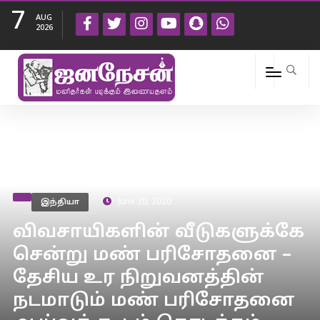
7
AUG
2026
இந்தியா
June 30, 2020
விவசாயிகளின் வீடுகளுக்கே
சென்று மண் பரிசோதனை –
தேசிய உர நிறுவனத்தின்
நடமாடும் மண் பரிசோதனை