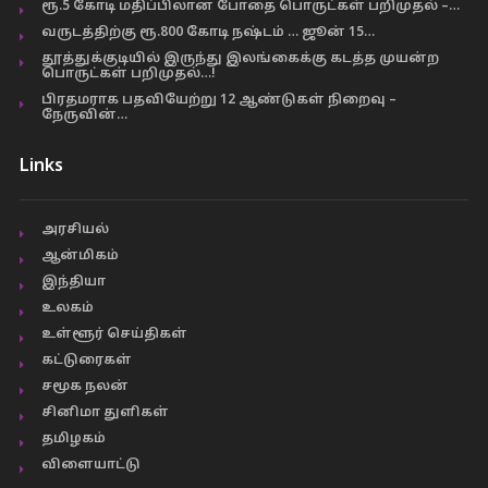
ரூ.5 கோடி மதிப்பிலான போதை பொருட்கள் பறிமுதல் –…
வருடத்திற்கு ரூ.800 கோடி நஷ்டம் … ஜூன் 15…
தூத்துக்குடியில் இருந்து இலங்கைக்கு கடத்த முயன்ற
பொருட்கள் பறிமுதல்…!
பிரதமராக பதவியேற்று 12 ஆண்டுகள் நிறைவு –
நேருவின்…
Links
அரசியல்
ஆன்மிகம்
இந்தியா
உலகம்
உள்ளூர் செய்திகள்
கட்டுரைகள்
சமூக நலன்
சினிமா துளிகள்
தமிழகம்
விளையாட்டு