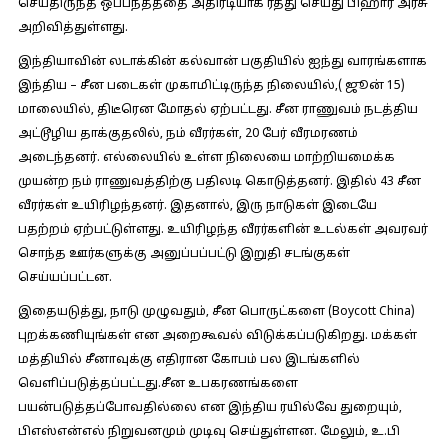
செய்திருந்த ஒப்பந்தத்தை அதிரடியாக ரத்து செய்து பிஹார் அரசு
அறிவித்துள்ளது.
இந்தியாவின் லடாக்கின் கல்வான் பகுதியில் ஐந்து வாரங்களாக
இந்திய – சீன படைகள் முகாமிட்டிருந்த நிலையில்,( ஜூன் 15)
மாலையில், திடீரென மோதல் ஏற்பட்டது. சீன ராணுவம் நடத்திய
அட்டூழிய தாக்குதலில், நம் வீரர்கள், 20 பேர் வீரமரணம்
அடைந்தனர். எல்லையில் உள்ள நிலையை மாற்றியமைக்க
முயன்ற நம் ராணுவத்திற்கு பதிலடி கொடுத்தனர். இதில் 43 சீன
வீரர்கள் உயிரிழந்தனர். இதனால், இரு நாடுகள் இடையே
பதற்றம் ஏற்பட்டுள்ளது. உயிரிழந்த வீரர்களின் உடல்கள் அவரவர்
சொந்த ஊர்களுக்கு அனுப்பப்பட்டு இறுதி சடங்குகள்
செய்யப்பட்டன.
இதையடுத்து, நாடு முழுவதும், சீன பொருட்களை (Boycott China)
புறக்கணியுங்கள் என அறைகூவல் விடுக்கப்படுகிறது. மக்கள்
மத்தியில் சீனாவுக்கு எதிரான கோபம் பல இடங்களில்
வெளிப்படுத்தப்பட்டது.சீன உபகரணங்களை
பயன்படுத்தப்போவதில்லை என இந்திய ரயில்வே துறையும்,
பிஎஸ்என்எல் நிறுவனமும் முடிவு செய்துள்ளன. மேலும், உ.பி