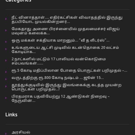
Categories
நீட் வினாத்தாள்…. எதிர்கட்சிகள் விவாதத்தில் இருந்து
தப்பியோட முயல்கின்றனர்…
மேகதாது அணை பிரச்னையில் முதலமைச்சர் விஜய்
மவுனம் கலைக்க…
ஒரு மக்கள் சக்தியாக மாறனும்… “வீ த லீடர்ஸ்”…
உங்களுடைய ஆட்சி முடிவில் கடன்தொகை 20 லட்சம்
கோடியாக…
2 நாட்களில் மட்டும் 17 பாலியல் வன்கொடுமை
சம்பவங்கள்……
ரூ.5 கோடி மதிப்பிலான போதை பொருட்கள் பறிமுதல் –…
வருடத்திற்கு ரூ.800 கோடி நஷ்டம் … ஜூன் 15…
தூத்துக்குடியில் இருந்து இலங்கைக்கு கடத்த முயன்ற
பொருட்கள் பறிமுதல்…!
பிரதமராக பதவியேற்று 12 ஆண்டுகள் நிறைவு –
நேருவின்…
Links
அரசியல்