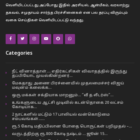
வெளியிடப்பட்டது.அப்போது இதில் அரசியல், ஆன்மீகம், வரலாற்று
தகவல், சமுதாயம் சார்ந்த பிரச்சினைகள் என பல தரப்பு விரும்பும்
வகை செய்திகள் வெளியிடப்பட்டு வந்தது.
Categories
நீட் வினாத்தாள்…. எதிர்கட்சிகள் விவாதத்தில் இருந்து
தப்பியோட முயல்கின்றனர்…
மேகதாது அணை பிரச்னையில் முதலமைச்சர் விஜய்
மவுனம் கலைக்க…
ஒரு மக்கள் சக்தியாக மாறனும்… “வீ த லீடர்ஸ்”…
உங்களுடைய ஆட்சி முடிவில் கடன்தொகை 20 லட்சம்
கோடியாக…
2 நாட்களில் மட்டும் 17 பாலியல் வன்கொடுமை
சம்பவங்கள்……
ரூ.5 கோடி மதிப்பிலான போதை பொருட்கள் பறிமுதல் –…
வருடத்திற்கு ரூ.800 கோடி நஷ்டம் … ஜூன் 15…