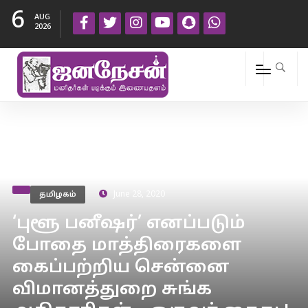
6
AUG
2026
தமிழகம்
June 28, 2020
‘புளூ பனீஷர்’ எனப்படும்
போதை மாத்திரைகளை
கைப்பற்றிய சென்னை
விமானத்துறை சுங்க