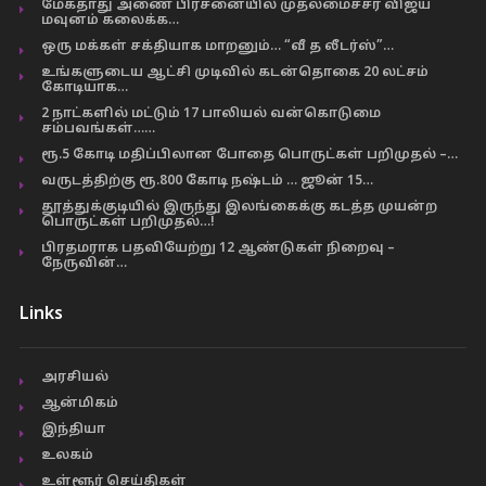
மேகதாது அணை பிரச்னையில் முதலமைச்சர் விஜய்
மவுனம் கலைக்க…
ஒரு மக்கள் சக்தியாக மாறனும்… “வீ த லீடர்ஸ்”…
உங்களுடைய ஆட்சி முடிவில் கடன்தொகை 20 லட்சம்
கோடியாக…
2 நாட்களில் மட்டும் 17 பாலியல் வன்கொடுமை
சம்பவங்கள்……
ரூ.5 கோடி மதிப்பிலான போதை பொருட்கள் பறிமுதல் –…
வருடத்திற்கு ரூ.800 கோடி நஷ்டம் … ஜூன் 15…
தூத்துக்குடியில் இருந்து இலங்கைக்கு கடத்த முயன்ற
பொருட்கள் பறிமுதல்…!
பிரதமராக பதவியேற்று 12 ஆண்டுகள் நிறைவு –
நேருவின்…
Links
அரசியல்
ஆன்மிகம்
இந்தியா
உலகம்
உள்ளூர் செய்திகள்