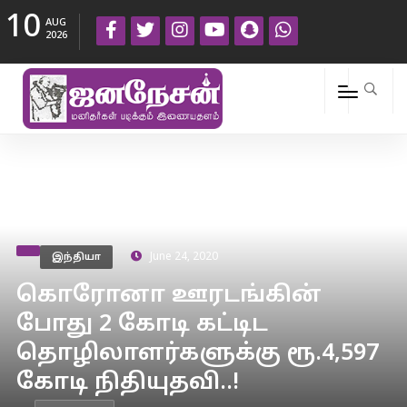
10
AUG
2026
இந்தியா
June 24, 2020
கொரோனா ஊரடங்கின்
போது 2 கோடி கட்டிட
தொழிலாளர்களுக்கு ரூ.4,597
கோடி நிதியுதவி..!