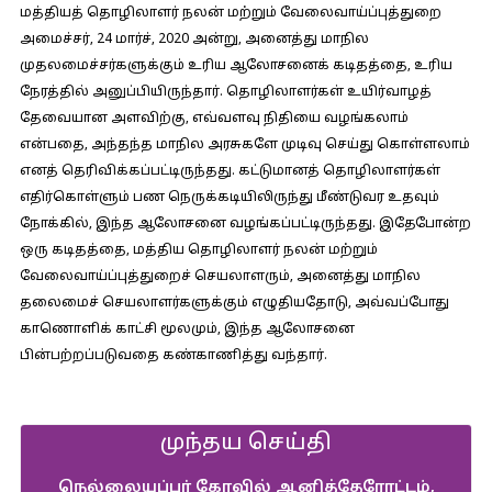
மத்தியத் தொழிலாளர் நலன் மற்றும் வேலைவாய்ப்புத்துறை
அமைச்சர், 24 மார்ச், 2020 அன்று, அனைத்து மாநில
முதலமைச்சர்களுக்கும் உரிய ஆலோசனைக் கடிதத்தை, உரிய
நேரத்தில் அனுப்பியிருந்தார். தொழிலாளர்கள் உயிர்வாழத்
தேவையான அளவிற்கு, எவ்வளவு நிதியை வழங்கலாம்
என்பதை, அந்தந்த மாநில அரசுகளே முடிவு செய்து கொள்ளலாம்
எனத் தெரிவிக்கப்பட்டிருந்தது. கட்டுமானத் தொழிலாளர்கள்
எதிர்கொள்ளும் பண நெருக்கடியிலிருந்து மீண்டுவர உதவும்
நோக்கில், இந்த ஆலோசனை வழங்கப்பட்டிருந்தது. இதேபோன்ற
ஒரு கடிதத்தை, மத்திய தொழிலாளர் நலன் மற்றும்
வேலைவாய்ப்புத்துறைச் செயலாளரும், அனைத்து மாநில
தலைமைச் செயலாளர்களுக்கும் எழுதியதோடு, அவ்வப்போது
காணொளிக் காட்சி மூலமும், இந்த ஆலோசனை
பின்பற்றப்படுவதை கண்காணித்து வந்தார்.
முந்தய செய்தி
நெல்லையப்பர் கோவில் ஆனித்தேரோட்டம்,