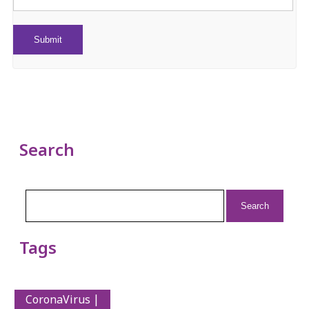
Search
Search
for:
Tags
CoronaVirus |