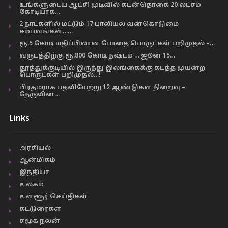
உங்களுடைய ஆட்சி முடிவில் கடன்தொகை 20 லட்சம்
கோடியாக…
2 நாட்களில் மட்டும் 17 பாலியல் வன்கொடுமை
சம்பவங்கள்……
ரூ.5 கோடி மதிப்பிலான போதை பொருட்கள் பறிமுதல் –…
வருடத்திற்கு ரூ.800 கோடி நஷ்டம் … ஜூன் 15…
தூத்துக்குடியில் இருந்து இலங்கைக்கு கடத்த முயன்ற
பொருட்கள் பறிமுதல்…!
பிரதமராக பதவியேற்று 12 ஆண்டுகள் நிறைவு –
நேருவின்…
Links
அரசியல்
ஆன்மிகம்
இந்தியா
உலகம்
உள்ளூர் செய்திகள்
கட்டுரைகள்
சமூக நலன்