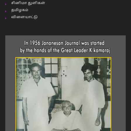
சினிமா துளிகள்
தமிழகம்
விளையாட்டு