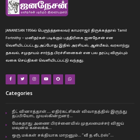
JANANESAN 1956ல் பெருந்த்தலைவர் காமராஜர் திருக்கத்தால் Tamil
Fortnithy – மனிதர்கள் படிக்கும் பத்திரிகை ஐனநேசன் என
வெளியிடப்பட்டது.அப்போது இதில் அரசியல், ஆன்மீகம், வரலாற்று
தகவல், சமுதாயம் சார்ந்த பிரச்சினைகள் என பல தரப்பு விரும்பும்
வகை செய்திகள் வெளியிடப்பட்டு வந்தது.
Categories
நீட் வினாத்தாள்…. எதிர்கட்சிகள் விவாதத்தில் இருந்து
தப்பியோட முயல்கின்றனர்…
மேகதாது அணை பிரச்னையில் முதலமைச்சர் விஜய்
மவுனம் கலைக்க…
ஒரு மக்கள் சக்தியாக மாறனும்… “வீ த லீடர்ஸ்”…