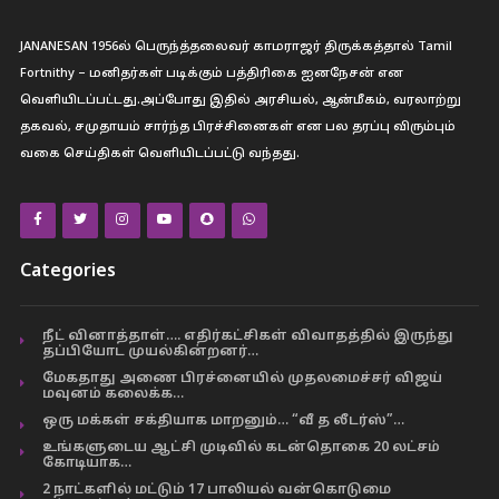
JANANESAN 1956ல் பெருந்த்தலைவர் காமராஜர் திருக்கத்தால் Tamil
Fortnithy – மனிதர்கள் படிக்கும் பத்திரிகை ஐனநேசன் என
வெளியிடப்பட்டது.அப்போது இதில் அரசியல், ஆன்மீகம், வரலாற்று
தகவல், சமுதாயம் சார்ந்த பிரச்சினைகள் என பல தரப்பு விரும்பும்
வகை செய்திகள் வெளியிடப்பட்டு வந்தது.
Categories
நீட் வினாத்தாள்…. எதிர்கட்சிகள் விவாதத்தில் இருந்து
தப்பியோட முயல்கின்றனர்…
மேகதாது அணை பிரச்னையில் முதலமைச்சர் விஜய்
மவுனம் கலைக்க…
ஒரு மக்கள் சக்தியாக மாறனும்… “வீ த லீடர்ஸ்”…
உங்களுடைய ஆட்சி முடிவில் கடன்தொகை 20 லட்சம்
கோடியாக…
2 நாட்களில் மட்டும் 17 பாலியல் வன்கொடுமை