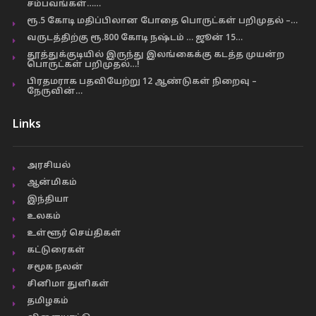
சம்பவங்கள்……
ரூ.5 கோடி மதிப்பிலான போதை பொருட்கள் பறிமுதல் –…
வருடத்திற்கு ரூ.800 கோடி நஷ்டம் … ஜூன் 15…
தூத்துக்குடியில் இருந்து இலங்கைக்கு கடத்த முயன்ற
பொருட்கள் பறிமுதல்…!
பிரதமராக பதவியேற்று 12 ஆண்டுகள் நிறைவு –
நேருவின்…
Links
அரசியல்
ஆன்மிகம்
இந்தியா
உலகம்
உள்ளூர் செய்திகள்
கட்டுரைகள்
சமூக நலன்
சினிமா துளிகள்
தமிழகம்