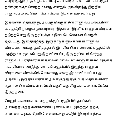
பெற்றது.இதற்கு கடும் எதிர்ப்பு தெரிவித்த சீனா, அந்தப் பகுதி
தங்களுக்குச் சொந்தமானது என்றும், அங்கிருந்து இந்திய
ராணுவப் படை வெளியேற வேண்டும் எனவும் கூறியது.
இதனைத் தொடர்ந்து, அப்பகுதிக்குள் சீன ராணுவப் படையினர்
அத்துமீறி நுழைய முயன்றனர். இதனை இந்திய ராணுவ வீரர்கள்
தடுத்தபோது இரு தரப்புக்கும் இடையே லேசான மோதல்
ஏற்பட்டது. இதையடுத்து, இரு நாடுகளும் தங்கள் ராணுவ
வீரர்களை அங்கு குவித்ததால் இந்திய சீன எல்லைப் பகுதியில்
பதற்றம் உருவாகியது.இதனிடையே, இரு தரப்பைச் சேர்ந்த
ராணுவ உயரதிகாரிகள் தலைமையில் பல சுற்று பேச்சுவார்த்தை
நடத்தியதை அடுத்து, அந்தப் பகுதியில் இருந்து ராணுவ
வீரர்களை விலக்கிக் கொள்வது எனத் தீர்மானிக்கப்பட்டது.
அதன்படி இந்திய வீரர்கள் அங்கிருந்து திரும்பத் தொடங்கினர்.
ஆனால் சீன வீரர்கள் தங்கள் பகுதிக்கு திரும்பாமல் அங்கேயே
இருந்தனர்.
மேலும் கல்வான் பள்ளத்தாக்குப் பகுதியில் தாங்கள்
அமைந்திருந்த கண்காணிப்பு சாவடியை அகற்றுவதற்கு
அவர்கள் மறுப்பு தெரிவித்தனர்.அது மட்டும் இன்றி அந்தப்