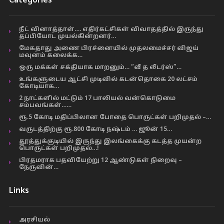
Categories
நீட் வினாத்தாள்…. எதிர்கட்சிகள் விவாதத்தில் இருந்து
தப்பியோட முயல்கின்றனர்…
மேகதாது அணை பிரச்னையில் முதலமைச்சர் விஜய்
மவுனம் கலைக்க…
ஒரு மக்கள் சக்தியாக மாறனும்… “வீ த லீடர்ஸ்”…
உங்களுடைய ஆட்சி முடிவில் கடன்தொகை 20 லட்சம்
கோடியாக…
2 நாட்களில் மட்டும் 17 பாலியல் வன்கொடுமை
சம்பவங்கள்……
ரூ.5 கோடி மதிப்பிலான போதை பொருட்கள் பறிமுதல் –…
வருடத்திற்கு ரூ.800 கோடி நஷ்டம் … ஜூன் 15…
தூத்துக்குடியில் இருந்து இலங்கைக்கு கடத்த முயன்ற
பொருட்கள் பறிமுதல்…!
பிரதமராக பதவியேற்று 12 ஆண்டுகள் நிறைவு –
நேருவின்…
Links
அரசியல்