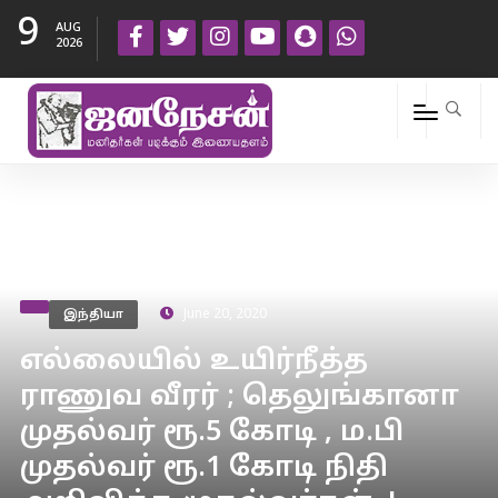
9
AUG
2026
இந்தியா
June 20, 2020
எல்லையில் உயிர்நீத்த
ராணுவ வீரர் ; தெலுங்கானா
முதல்வர் ரூ.5 கோடி , ம.பி
முதல்வர் ரூ.1 கோடி நிதி