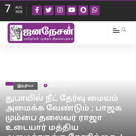
7
AUG
2026
இந்தியா
June 19, 2020
துபாயில் நீட் தேர்வு மையம்
அமைக்க வேண்டும் ; பாஜக
மும்பை தலைவர் ராஜா
உடையார் மத்திய