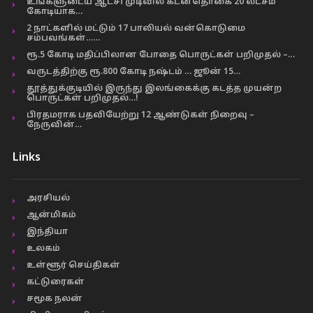
உங்களுடைய ஆட்சி முடிவில் கடன்தொகை 20 லட்சம்
கோடியாக…
2 நாட்களில் மட்டும் 17 பாலியல் வன்கொடுமை
சம்பவங்கள்……
ரூ.5 கோடி மதிப்பிலான போதை பொருட்கள் பறிமுதல் –…
வருடத்திற்கு ரூ.800 கோடி நஷ்டம் … ஜூன் 15…
தூத்துக்குடியில் இருந்து இலங்கைக்கு கடத்த முயன்ற
பொருட்கள் பறிமுதல்…!
பிரதமராக பதவியேற்று 12 ஆண்டுகள் நிறைவு –
நேருவின்…
Links
அரசியல்
ஆன்மிகம்
இந்தியா
உலகம்
உள்ளூர் செய்திகள்
கட்டுரைகள்
சமூக நலன்