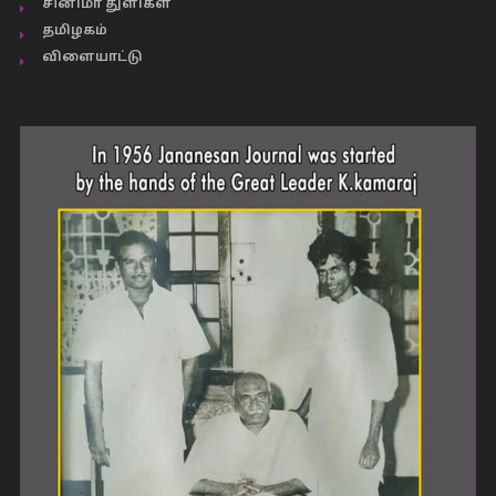
சினிமா துளிகள்
தமிழகம்
விளையாட்டு